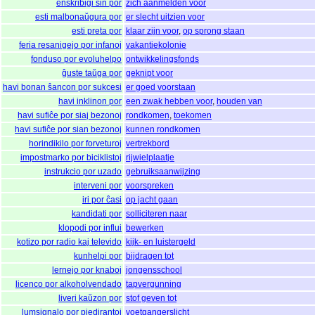
enskribigi sin por
zich aanmelden voor
esti malbonaŭgura por
er slecht uitzien voor
esti preta por
klaar zijn voor
,
op sprong staan
feria resanigejo por infanoj
vakantiekolonie
fonduso por evoluhelpo
ontwikkelingsfonds
ĝuste taŭga por
geknipt voor
havi bonan ŝancon por sukcesi
er goed voorstaan
havi inklinon por
een zwak hebben voor
,
houden van
havi sufiĉe por siaj bezonoj
rondkomen
,
toekomen
havi sufiĉe por sian bezonoj
kunnen rondkomen
horindikilo por forveturoj
vertrekbord
impostmarko por biciklistoj
rijwielplaatje
instrukcio por uzado
gebruiksaanwijzing
interveni por
voorspreken
iri por ĉasi
op jacht gaan
kandidati por
solliciteren naar
klopodi por influi
bewerken
kotizo por radio kaj televido
kijk- en luistergeld
kunhelpi por
bijdragen tot
lernejo por knaboj
jongensschool
licenco por alkoholvendado
tapvergunning
liveri kaŭzon por
stof geven tot
lumsignalo por piedirantoj
voetgangerslicht