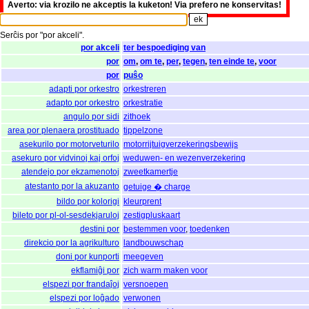
Averto: via krozilo ne akceptis la kuketon! Via prefero ne konservitas!
Serĉis
por
"
por akceli".
por akceli
ter bespoediging van
por
om
,
om te
,
per
,
tegen
,
ten einde te
,
voor
por
puŝo
adapti por orkestro
orkestreren
adapto por orkestro
orkestratie
angulo por sidi
zithoek
area por plenaera prostituado
tippelzone
asekurilo por motorveturilo
motorrijtuigverzekeringsbewijs
asekuro por vidvinoj kaj orfoj
weduwen- en wezenverzekering
atendejo por ekzamenotoj
zweetkamertje
atestanto por la akuzanto
getuige � charge
bildo por kolorigi
kleurprent
bileto por pl-ol-sesdekjaruloj
zestigpluskaart
destini por
bestemmen voor
,
toedenken
direkcio por la agrikulturo
landbouwschap
doni por kunporti
meegeven
ekflamiĝi por
zich warm maken voor
elspezi por frandaĵoj
versnoepen
elspezi por loĝado
verwonen