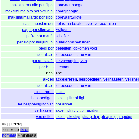
maksimuma alto por ŝipoj
doorvaarthoogte
maksimuma alto por veturiloj
doorrijhoogte
maksimuma larĝo por ŝipoj
doorvaartwijdte
pagi imposton por
belasting betalen over
,
veraccijnzen
pago por silentado
zwijgend
paŭzi por manĝi
schaften
pensio por maljunuloj
ouderdomspensioen
pledi por
bepleiten
,
opkomen voor
por akceli
ter bespoediging van
por anstataŭi
ter vervanging van
por ĉi tio
hiervoor
k.t.p.
enz.
akceli
accelereren
,
bespoedigen
,
verhaasten
,
versnel
por akceli
ter bespoediging van
accelereren
akceli
bespoedigen
akceli
,
plirapidigi
ter bespoediging van
por akceli
verhaasten
akceli
,
plifruigi
,
plirapidigi
versnellen
akceli
,
akceliĝi
,
plirapidigi
,
plirapidiĝi
,
rapidigi
Viaj
preferoj
:
> unikodo
iksoj
normala
> minimala