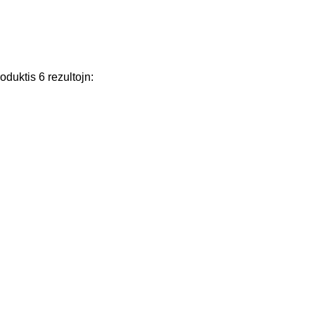
roduktis
6
rezultojn
: