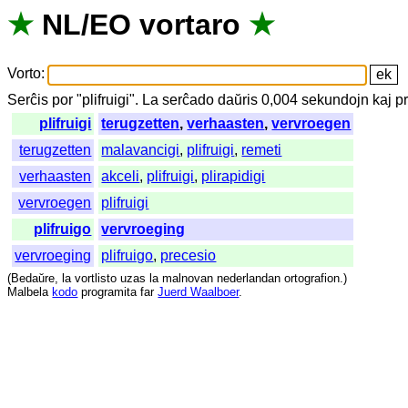
★
NL
/
EO
vortaro
★
Vorto
:
Serĉis
por
"
plifruigi".
La
serĉado
daŭris
0,004
sekundojn
kaj
p
plifruigi
terugzetten
,
verhaasten
,
vervroegen
terugzetten
malavancigi
,
plifruigi
,
remeti
verhaasten
akceli
,
plifruigi
,
plirapidigi
vervroegen
plifruigi
plifruigo
vervroeging
vervroeging
plifruigo
,
precesio
(
Bedaŭre
,
la
vortlisto
uzas
la
malnovan
nederlandan
ortografion
.)
Malbela
kodo
programita
far
Juerd Waalboer
.