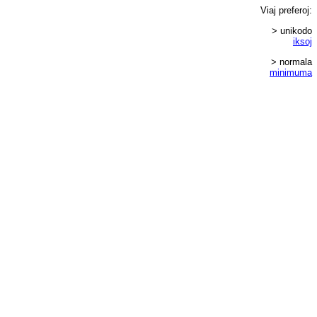
Viaj
preferoj
:
> unikodo
iksoj
> normala
minimuma