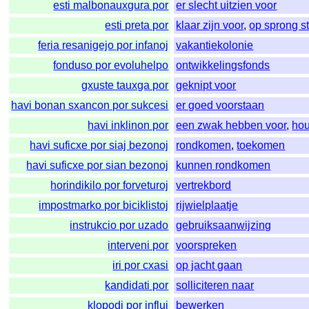
esti malbonauxgura por
er slecht uitzien voor
esti preta por
klaar zijn voor
,
op sprong s
feria resanigejo por infanoj
vakantiekolonie
fonduso por evoluhelpo
ontwikkelingsfonds
gxuste tauxga por
geknipt voor
havi bonan sxancon por sukcesi
er goed voorstaan
havi inklinon por
een zwak hebben voor
,
ho
havi suficxe por siaj bezonoj
rondkomen
,
toekomen
havi suficxe por sian bezonoj
kunnen rondkomen
horindikilo por forveturoj
vertrekbord
impostmarko por biciklistoj
rijwielplaatje
instrukcio por uzado
gebruiksaanwijzing
interveni por
voorspreken
iri por cxasi
op jacht gaan
kandidati por
solliciteren naar
klopodi por influi
bewerken