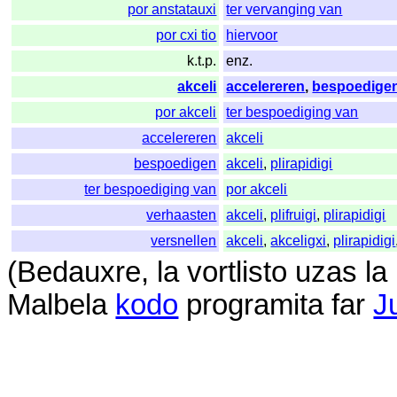
por anstatauxi
ter vervanging van
por cxi tio
hiervoor
k.t.p.
enz.
akceli
accelereren
,
bespoedige
por akceli
ter bespoediging van
accelereren
akceli
bespoedigen
akceli
,
plirapidigi
ter bespoediging van
por akceli
verhaasten
akceli
,
plifruigi
,
plirapidigi
versnellen
akceli
,
akceligxi
,
plirapidigi
(
Bedauxre
,
la
vortlisto
uzas
la
Malbela
kodo
programita
far
J