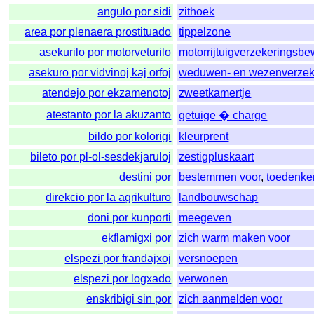
angulo por sidi
zithoek
area por plenaera prostituado
tippelzone
asekurilo por motorveturilo
motorrijtuigverzekeringsbe
asekuro por vidvinoj kaj orfoj
weduwen- en wezenverzek
atendejo por ekzamenotoj
zweetkamertje
atestanto por la akuzanto
getuige � charge
bildo por kolorigi
kleurprent
bileto por pl-ol-sesdekjaruloj
zestigpluskaart
destini por
bestemmen voor
,
toedenke
direkcio por la agrikulturo
landbouwschap
doni por kunporti
meegeven
ekflamigxi por
zich warm maken voor
elspezi por frandajxoj
versnoepen
elspezi por logxado
verwonen
enskribigi sin por
zich aanmelden voor