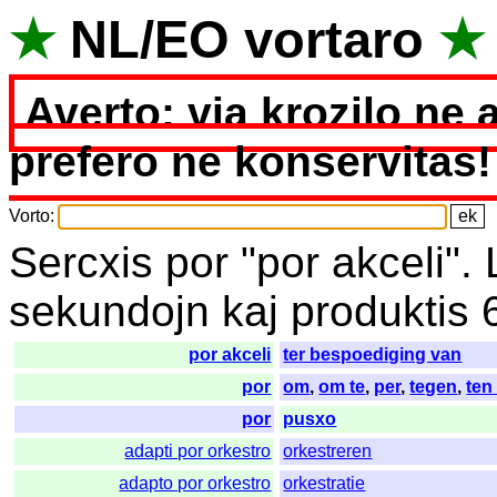
★
NL
/
EO
vortaro
★
Averto: via krozilo ne 
prefero ne konservitas!
Vorto
:
Sercxis
por
"
por akceli".
sekundojn
kaj
produktis
por akceli
ter bespoediging van
por
om
,
om te
,
per
,
tegen
,
ten
por
pusxo
adapti por orkestro
orkestreren
adapto por orkestro
orkestratie