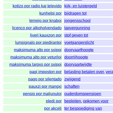
kotizo por radio kaj televido
kijk- en luistergeld
kunhelpi por
bijdragen tot
lernejo por knaboj
jongensschool
licenco por alkoholvendado
tapvergunning
liveri kauxzon por
stof geven tot
lumsignalo por piedirantoj
voetgangerslicht
maksimuma alto por sxipoj
doorvaarthoogte
maksimuma alto por veturiloj
doorrijhoogte
maksimuma largxo por sxipoj
doorvaartwijdte
pagi imposton por
belasting betalen over
,
ver
pago por silentado
zwijgend
pauxzi por mangxi
schaften
pensio por maljunuloj
ouderdomspensioen
pledi por
bepleiten
,
opkomen voor
por akceli
ter bespoediging van