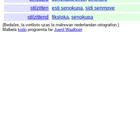
stilzitten
esti senokupa
,
sidi senmove
stilzittend
fiksloka
,
senokupa
(
Bedaŭre
,
la
vortlisto
uzas
la
malnovan
nederlandan
ortografion
.)
Malbela
kodo
programita
far
Juerd Waalboer
.