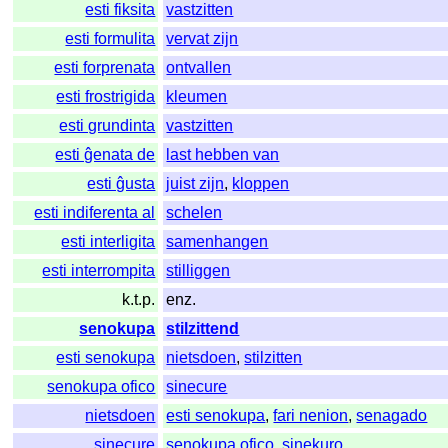
esti fiksita
vastzitten
esti formulita
vervat zijn
esti forprenata
ontvallen
esti frostrigida
kleumen
esti grundinta
vastzitten
esti ĝenata de
last hebben van
esti ĝusta
juist zijn
,
kloppen
esti indiferenta al
schelen
esti interligita
samenhangen
esti interrompita
stilliggen
k.t.p.
enz.
senokupa
stilzittend
esti senokupa
nietsdoen
,
stilzitten
senokupa ofico
sinecure
nietsdoen
esti senokupa
,
fari nenion
,
senagado
sinecure
senokupa ofico
,
sinekuro