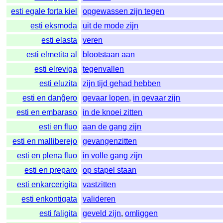
esti egale forta kiel
opgewassen zijn tegen
esti eksmoda
uit de mode zijn
esti elasta
veren
esti elmetita al
blootstaan aan
esti elreviga
tegenvallen
esti eluzita
zijn tijd gehad hebben
esti en danĝero
gevaar lopen
,
in gevaar zijn
esti en embaraso
in de knoei zitten
esti en fluo
aan de gang zijn
esti en malliberejo
gevangenzitten
esti en plena fluo
in volle gang zijn
esti en preparo
op stapel staan
esti enkarcerigita
vastzitten
esti enkontigata
valideren
esti faligita
geveld zijn
,
omliggen