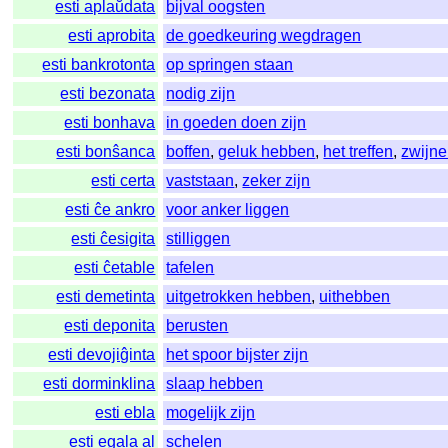
esti aplaŭdata
bijval oogsten
esti aprobita
de goedkeuring wegdragen
esti bankrotonta
op springen staan
esti bezonata
nodig zijn
esti bonhava
in goeden doen zijn
esti bonŝanca
boffen
,
geluk hebben
,
het treffen
,
zwijn
esti certa
vaststaan
,
zeker zijn
esti ĉe ankro
voor anker liggen
esti ĉesigita
stilliggen
esti ĉetable
tafelen
esti demetinta
uitgetrokken hebben
,
uithebben
esti deponita
berusten
esti devojiĝinta
het spoor bijster zijn
esti dorminklina
slaap hebben
esti ebla
mogelijk zijn
esti egala al
schelen