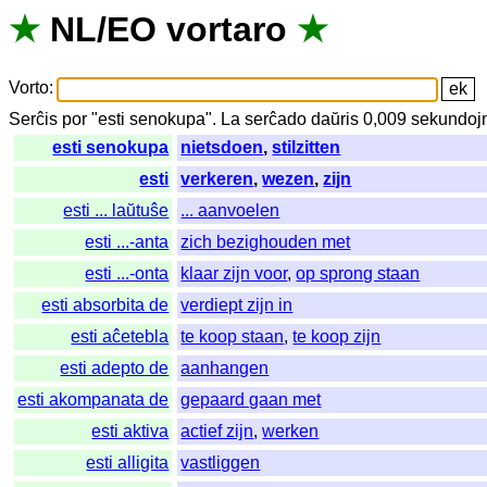
★
NL
/
EO
vortaro
★
Vorto
:
Serĉis
por
"
esti senokupa".
La
serĉado
daŭris
0,009
sekundoj
esti senokupa
nietsdoen
,
stilzitten
esti
verkeren
,
wezen
,
zijn
esti ... laŭtuŝe
... aanvoelen
esti ...-anta
zich bezighouden met
esti ...-onta
klaar zijn voor
,
op sprong staan
esti absorbita de
verdiept zijn in
esti aĉetebla
te koop staan
,
te koop zijn
esti adepto de
aanhangen
esti akompanata de
gepaard gaan met
esti aktiva
actief zijn
,
werken
esti alligita
vastliggen