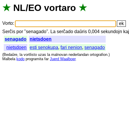
★
NL
/
EO
vortaro
★
Vorto
:
Serĉis
por
"
senagado".
La
serĉado
daŭris
0,004
sekundojn
ka
senagado
nietsdoen
nietsdoen
esti senokupa
,
fari nenion
,
senagado
(
Bedaŭre
,
la
vortlisto
uzas
la
malnovan
nederlandan
ortografion
.)
Malbela
kodo
programita
far
Juerd Waalboer
.