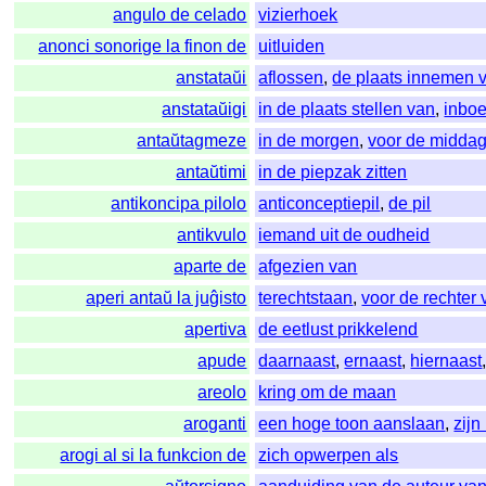
angulo de celado
vizierhoek
anonci sonorige la finon de
uitluiden
anstataŭi
aflossen
,
de plaats innemen 
anstataŭigi
in de plaats stellen van
,
inbo
antaŭtagmeze
in de morgen
,
voor de midda
antaŭtimi
in de piepzak zitten
antikoncipa pilolo
anticonceptiepil
,
de pil
antikvulo
iemand uit de oudheid
aparte de
afgezien van
aperi antaŭ la juĝisto
terechtstaan
,
voor de rechter 
apertiva
de eetlust prikkelend
apude
daarnaast
,
ernaast
,
hiernaast
areolo
kring om de maan
aroganti
een hoge toon aanslaan
,
zijn
arogi al si la funkcion de
zich opwerpen als