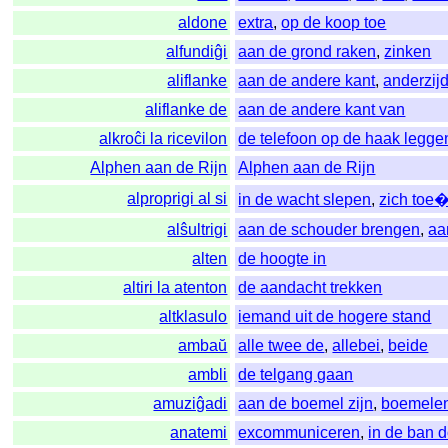
aldone
extra
,
op de koop toe
alfundiĝi
aan de grond raken
,
zinken
aliflanke
aan de andere kant
,
anderzij
aliflanke de
aan de andere kant van
alkroĉi la ricevilon
de telefoon op de haak legge
Alphen aan de Rijn
Alphen aan de Rijn
alproprigi al si
in de wacht slepen
,
zich toe
alŝultrigi
aan de schouder brengen
,
aa
alten
de hoogte in
altiri la atenton
de aandacht trekken
altklasulo
iemand uit de hogere stand
ambaŭ
alle twee de
,
allebei
,
beide
ambli
de telgang gaan
amuziĝadi
aan de boemel zijn
,
boemele
anatemi
excommuniceren
,
in de ban 