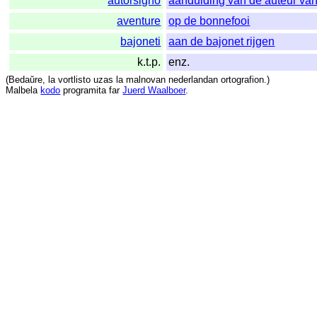
aŭtorsigno
aanduiding van de auteur van
aventure
op de bonnefooi
bajoneti
aan de bajonet rijgen
k.t.p.
enz.
(
Bedaŭre
,
la
vortlisto
uzas
la
malnovan
nederlandan
ortografion
.)
Malbela
kodo
programita
far
Juerd Waalboer
.