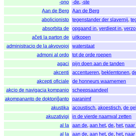
-ono
-de
,
-ste
Aan de Berg
Aan de Berg
abolicionisto
tegenstander der slavernij
,
te
absorbita de
opgaand in
,
verdiept in
,
verzo
aĉeti la parton de
uitkopen
administracio de la akvovojoj
waterstaat
admoni al ordo
tot de orde roepen
agaci
pijn doen aan de tanden
akcenti
accentueren
,
beklemtonen
,
d
akcepti oficiale
de honneurs waarnemen
akcio de navigacia kompanio
scheepsaandeel
akompananto de doktoriĝanto
paranimf
akustika
acoustisch
,
akoestisch
,
de ge
akuzativigi
in de vierde naamval zetten
al la
aan de
,
aan het
,
de
,
het
,
naar
al la
aan de
,
aan het
,
de
,
het
,
naar