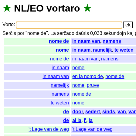
★
NL
/
EO
vortaro
★
Vorto
:
Serĉis
por
"
nome de".
La
serĉado
daŭris
0,033
sekundojn
kaj
nome de
in naam van
,
namens
nome
in naam
,
namelijk
,
te weten
nome de
in naam van
,
namens
in naam
nome
in naam van
en la nomo de
,
nome de
namelijk
nome
,
pruve
namens
nome de
te weten
nome
de
door
,
sedert
,
sinds
,
van
,
va
de
al la
,
l'
,
la
't Lage van de weg
't Lage van de weg