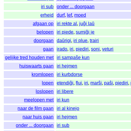
iri sub
onder ... doorgaan
erheid
durf
,
lef
,
moed
afgaan op
iri rekte al
,
juĝi laŭ
belopen
iri piede
,
sumiĝi je
doorgaan
daŭrigi
,
iri plue
,
trairi
gaan
irado
,
iri
,
piediri
,
soni
,
veturi
gelijke tred houden met
iri sampaŝe kun
huiswaarts gaan
iri hejmen
kromlopen
iri kurbdorse
lopen
etendiĝi
,
flui
,
iri
,
marŝi
,
paŝi
,
piediri
,
loslopen
iri libere
meelopen met
iri kun
naar de film gaan
iri al kinejo
naar huis gaan
iri hejmen
onder ... doorgaan
iri sub