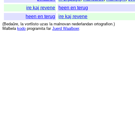
ire kaj revene
heen en terug
heen en terug
ire kaj revene
(
Bedaŭre
,
la
vortlisto
uzas
la
malnovan
nederlandan
ortografion
.)
Malbela
kodo
programita
far
Juerd Waalboer
.