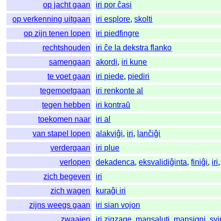
op jacht gaan
iri por ĉasi
op verkenning uitgaan
iri esplore
,
skolti
op zijn tenen lopen
iri piedfingre
rechtshouden
iri ĉe la dekstra flanko
samengaan
akordi
,
iri kune
te voet gaan
iri piede
,
piediri
tegemoetgaan
iri renkonte al
tegen hebben
iri kontraŭ
toekomen naar
iri al
van stapel lopen
alakviĝi
,
iri
,
lanĉiĝi
verdergaan
iri plue
verlopen
dekadenca
,
eksvalidiĝinta
,
finiĝi
,
iri
zich begeven
iri
zich wagen
kuraĝi iri
zijns weegs gaan
iri sian vojon
zwaaien
iri zigzage
,
mansaluti
,
mansigni
,
svi