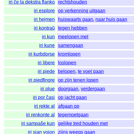
iri ĉe la dekstra flanko
rechtshouden
iri esplore
op verkenning uitgaan
iri hejmen
huiswaarts gaan
,
naar huis gaan
iri kontraŭ
tegen hebben
iri kun
meelopen met
iri kune
samengaan
iri kurbdorse
kromlopen
iri libere
loslopen
iri piede
belopen
,
te voet gaan
iri piedfingre
op zijn tenen lopen
iri plue
doorgaan
,
verdergaan
iri por ĉasi
op jacht gaan
iri rekte al
afgaan op
iri renkonte al
tegemoetgaan
iri sampaŝe kun
gelijke tred houden met
iri sian vojon
zijns weegs gaan