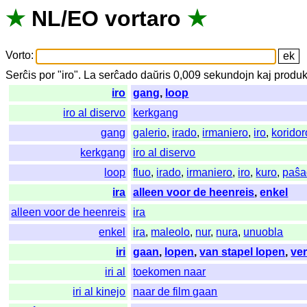
★
NL
/
EO
vortaro
★
Vorto
:
Serĉis
por
"
iro".
La
serĉado
daŭris
0,009
sekundojn
kaj
produk
iro
gang
,
loop
iro al diservo
kerkgang
gang
galerio
,
irado
,
irmaniero
,
iro
,
koridor
kerkgang
iro al diservo
loop
fluo
,
irado
,
irmaniero
,
iro
,
kuro
,
paŝa
ira
alleen voor de heenreis
,
enkel
alleen voor de heenreis
ira
enkel
ira
,
maleolo
,
nur
,
nura
,
unuobla
iri
gaan
,
lopen
,
van stapel lopen
,
ve
iri al
toekomen naar
iri al kinejo
naar de film gaan