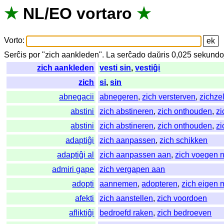
★
NL
/
EO
vortaro
★
Vorto
:
Serĉis
por
"
zich aankleden".
La
serĉado
daŭris
0,025
sekundo
zich aankleden
vesti sin
,
vestiĝi
zich
si
,
sin
abnegacii
abnegeren
,
zich versterven
,
zichze
abstini
zich abstineren
,
zich onthouden
,
zi
abstini
zich abstineren
,
zich onthouden
,
zi
adaptiĝi
zich aanpassen
,
zich schikken
adaptiĝi al
zich aanpassen aan
,
zich voegen 
admiri gape
zich vergapen aan
adopti
aannemen
,
adopteren
,
zich eigen
afekti
zich aanstellen
,
zich voordoen
afliktiĝi
bedroefd raken
,
zich bedroeven