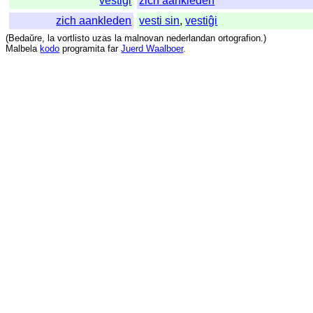
vestiĝi
zich aankleden
zich aankleden
vesti sin
,
vestiĝi
(
Bedaŭre
,
la
vortlisto
uzas
la
malnovan
nederlandan
ortografion
.)
Malbela
kodo
programita
far
Juerd Waalboer
.