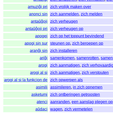
amuziĝi pri
zich vrolijk maken over
anonci sin
zich aanmelden
,
zich melden
antaŭĝoji
zich verheugen
antaŭĝoji pri
zich verheugen op
apogei
zich op het toppunt bevindend
apogi sin sur
steunen op
,
zich beroepen op
aranĝi sin
zich installeren
ariĝi
samenkomen
,
samenrotten
,
samen
arogi
zich aanmatigen
,
zich verhovaardi
arogi al si
zich aanmatigen
,
zich verstouten
arogi al si la funkcion de
zich opwerpen als
asimili
assimileren
,
in zich opnemen
asketumi
zich ontberingen getroosten
atenci
aanranden
,
een aanslag plegen op
aŭdaci
wagen
,
zich vermetelen