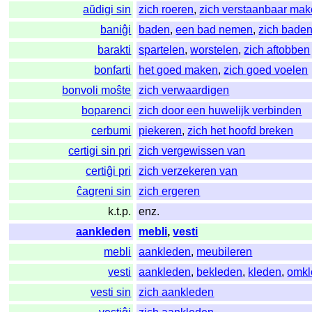
aŭdigi sin
zich roeren
,
zich verstaanbaar ma
baniĝi
baden
,
een bad nemen
,
zich bade
barakti
spartelen
,
worstelen
,
zich aftobben
bonfarti
het goed maken
,
zich goed voelen
bonvoli moŝte
zich verwaardigen
boparenci
zich door een huwelijk verbinden
cerbumi
piekeren
,
zich het hoofd breken
certigi sin pri
zich vergewissen van
certiĝi pri
zich verzekeren van
ĉagreni sin
zich ergeren
k.t.p.
enz.
aankleden
mebli
,
vesti
mebli
aankleden
,
meubileren
vesti
aankleden
,
bekleden
,
kleden
,
omkl
vesti sin
zich aankleden