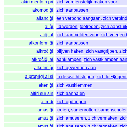
akiri meritojn pri
zich verdienstelijk maken voor
akomodiĝi
zich aanpassen
alianciĝi
een verbond aangaan
,
zich verbin
aliĝi
lid worden
,
toetreden
,
zich aanslui
aliĝi al
zich aanmelden voor
,
zich voegen b
alkonformiĝi
zich aanpassen
alkroĉiĝi
blijven haken
,
zich vastgrijpen
,
zic
alkroĉiĝi al
aanklampen
,
zich vastklampen aa
alkutimiĝi
zich gewennen aan
alproprigi al si
in de wacht slepen
,
zich toe�igen
alteniĝi
zich vastklemmen
altiri sur sin
zich aanhalen
altrudi
zich opdringen
amasiĝi
kruien
,
samenrotten
,
samenschole
amuziĝi
zich amuseren
,
zich vermaken
,
zic
amuziĝi
zich amuseren
,
zich vermaken
,
zic