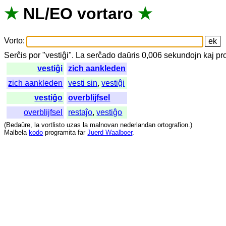
★
NL
/
EO
vortaro
★
Vorto
:
Serĉis
por
"
vestiĝi".
La
serĉado
daŭris
0,006
sekundojn
kaj
pr
vestiĝi
zich aankleden
zich aankleden
vesti sin
,
vestiĝi
vestiĝo
overblijfsel
overblijfsel
restaĵo
,
vestiĝo
(
Bedaŭre
,
la
vortlisto
uzas
la
malnovan
nederlandan
ortografion
.)
Malbela
kodo
programita
far
Juerd Waalboer
.