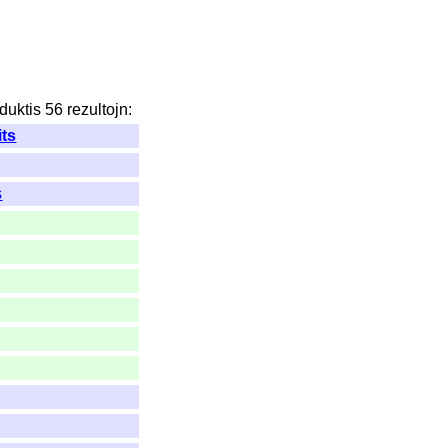
duktis
56
rezultojn
:
its
s