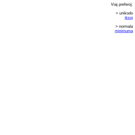
Viaj
preferoj
:
> unikodo
iksoj
> normala
minimuma