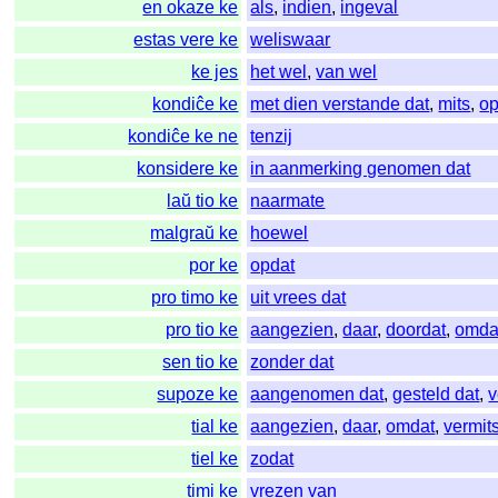
en okaze ke
als
,
indien
,
ingeval
estas vere ke
weliswaar
ke jes
het wel
,
van wel
kondiĉe ke
met dien verstande dat
,
mits
,
op
kondiĉe ke ne
tenzij
konsidere ke
in aanmerking genomen dat
laŭ tio ke
naarmate
malgraŭ ke
hoewel
por ke
opdat
pro timo ke
uit vrees dat
pro tio ke
aangezien
,
daar
,
doordat
,
omda
sen tio ke
zonder dat
supoze ke
aangenomen dat
,
gesteld dat
,
v
tial ke
aangezien
,
daar
,
omdat
,
vermit
tiel ke
zodat
timi ke
vrezen van