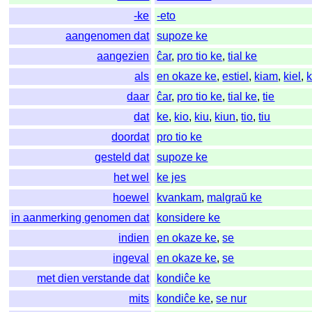
-ke
-eto
aangenomen dat
supoze ke
aangezien
ĉar
,
pro tio ke
,
tial ke
als
en okaze ke
,
estiel
,
kiam
,
kiel
,
daar
ĉar
,
pro tio ke
,
tial ke
,
tie
dat
ke
,
kio
,
kiu
,
kiun
,
tio
,
tiu
doordat
pro tio ke
gesteld dat
supoze ke
het wel
ke jes
hoewel
kvankam
,
malgraŭ ke
in aanmerking genomen dat
konsidere ke
indien
en okaze ke
,
se
ingeval
en okaze ke
,
se
met dien verstande dat
kondiĉe ke
mits
kondiĉe ke
,
se nur