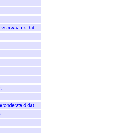
 voorwaarde dat
t
erondersteld dat
s