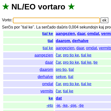
★
NL
/
EO
vortaro
★
Vorto
:
Serĉis
por
"
tial ke".
La
serĉado
daŭris
0,004
sekundojn
kaj
pro
tial ke
aangezien
,
daar
,
omdat
,
verm
tial
daarom
,
derhalve
tial ke
aangezien
,
daar
,
omdat
,
vermit
aangezien
ĉar
,
pro tio ke
,
tial ke
daar
ĉar
,
pro tio ke
,
tial ke
,
tie
daarom
pro tio
,
tial
derhalve
sekve
,
tial
omdat
ĉar
,
pro tio ke
,
tial ke
vermits
ĉar
,
tial ke
ke
dat
-eto
-je
,
-ke
,
-pje
,
-tje