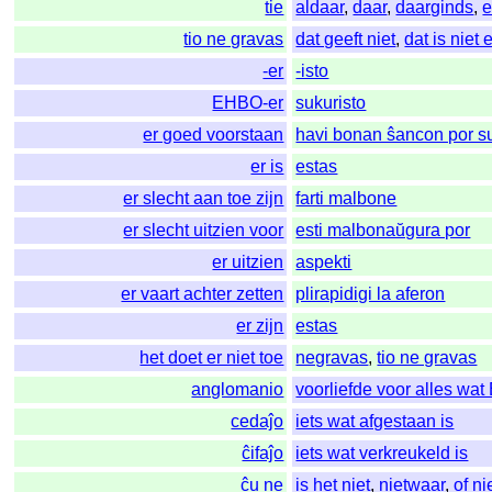
tie
aldaar
,
daar
,
daarginds
,
e
tio ne gravas
dat geeft niet
,
dat is niet 
-er
-isto
EHBO-er
sukuristo
er goed voorstaan
havi bonan ŝancon por s
er is
estas
er slecht aan toe zijn
farti malbone
er slecht uitzien voor
esti malbonaŭgura por
er uitzien
aspekti
er vaart achter zetten
plirapidigi la aferon
er zijn
estas
het doet er niet toe
negravas
,
tio ne gravas
anglomanio
voorliefde voor alles wat
cedaĵo
iets wat afgestaan is
ĉifaĵo
iets wat verkreukeld is
ĉu ne
is het niet
,
nietwaar
,
of ni