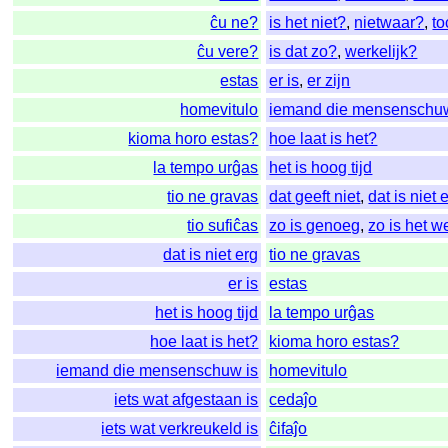
ĉu ne?
is het niet?
,
nietwaar?
,
t
ĉu vere?
is dat zo?
,
werkelijk?
estas
er is
,
er zijn
homevitulo
iemand die mensenschuw
kioma horo estas?
hoe laat is het?
la tempo urĝas
het is hoog tijd
tio ne gravas
dat geeft niet
,
dat is niet 
tio sufiĉas
zo is genoeg
,
zo is het w
dat is niet erg
tio ne gravas
er is
estas
het is hoog tijd
la tempo urĝas
hoe laat is het?
kioma horo estas?
iemand die mensenschuw is
homevitulo
iets wat afgestaan is
cedaĵo
iets wat verkreukeld is
ĉifaĵo