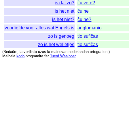
is dat zo?
ĉu vere?
is het niet
ĉu ne
is het niet?
ĉu ne?
voorliefde voor alles wat Engels is
anglomanio
zo is genoeg
tio sufiĉas
zo is het welletjes
tio sufiĉas
(
Bedaŭre
,
la
vortlisto
uzas
la
malnovan
nederlandan
ortografion
.)
Malbela
kodo
programita
far
Juerd Waalboer
.