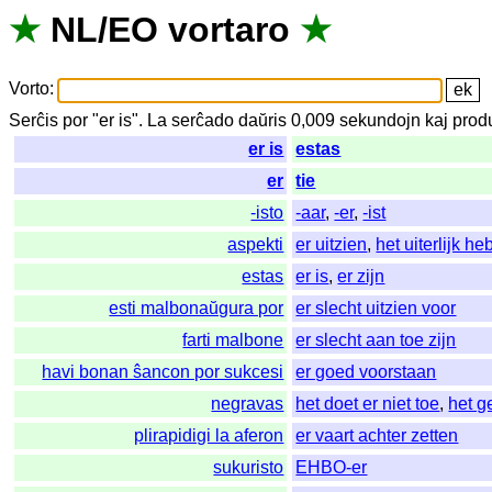
★
NL
/
EO
vortaro
★
Vorto
:
Serĉis
por
"
er is".
La
serĉado
daŭris
0,009
sekundojn
kaj
prod
er is
estas
er
tie
-isto
-aar
,
-er
,
-ist
aspekti
er uitzien
,
het uiterlijk h
estas
er is
,
er zijn
esti malbonaŭgura por
er slecht uitzien voor
farti malbone
er slecht aan toe zijn
havi bonan ŝancon por sukcesi
er goed voorstaan
negravas
het doet er niet toe
,
het ge
plirapidigi la aferon
er vaart achter zetten
sukuristo
EHBO-er