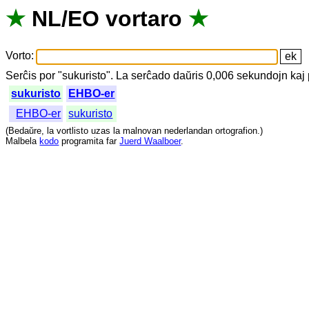
★
NL
/
EO
vortaro
★
Vorto
:
Serĉis
por
"
sukuristo".
La
serĉado
daŭris
0,006
sekundojn
kaj
sukuristo
EHBO-er
EHBO-er
sukuristo
(
Bedaŭre
,
la
vortlisto
uzas
la
malnovan
nederlandan
ortografion
.)
Malbela
kodo
programita
far
Juerd Waalboer
.