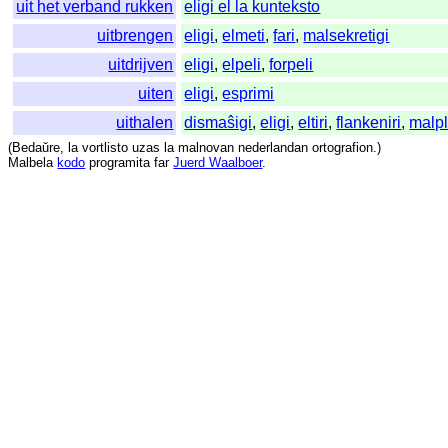
uit het verband rukken
eligi el la kunteksto
uitbrengen
eligi
,
elmeti
,
fari
,
malsekretigi
uitdrijven
eligi
,
elpeli
,
forpeli
uiten
eligi
,
esprimi
uithalen
dismaŝigi
,
eligi
,
eltiri
,
flankeniri
,
malpl
(
Bedaŭre
,
la
vortlisto
uzas
la
malnovan
nederlandan
ortografion
.)
Malbela
kodo
programita
far
Juerd Waalboer
.