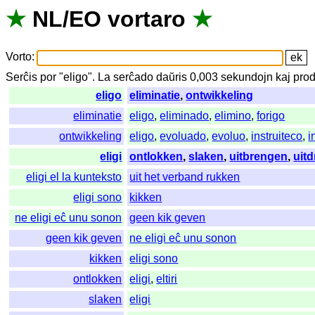
★
NL
/
EO
vortaro
★
Vorto
:
Serĉis
por
"
eligo".
La
serĉado
daŭris
0,003
sekundojn
kaj
prod
eligo
eliminatie
,
ontwikkeling
eliminatie
eligo
,
eliminado
,
elimino
,
forigo
ontwikkeling
eligo
,
evoluado
,
evoluo
,
instruiteco
,
i
eligi
ontlokken
,
slaken
,
uitbrengen
,
uitd
eligi el la kunteksto
uit het verband rukken
eligi sono
kikken
ne eligi eĉ unu sonon
geen kik geven
geen kik geven
ne eligi eĉ unu sonon
kikken
eligi sono
ontlokken
eligi
,
eltiri
slaken
eligi