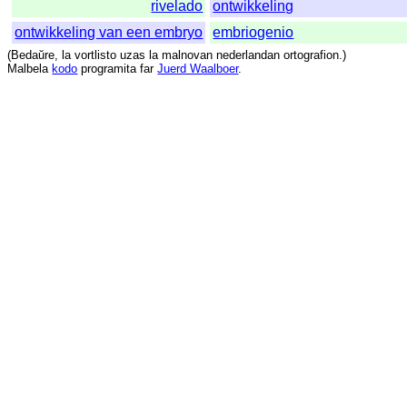
rivelado
ontwikkeling
ontwikkeling van een embryo
embriogenio
(
Bedaŭre
,
la
vortlisto
uzas
la
malnovan
nederlandan
ortografion
.)
Malbela
kodo
programita
far
Juerd Waalboer
.