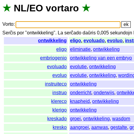
★
NL
/
EO
vortaro
★
Vorto
:
Serĉis
por
"
ontwikkeling".
La
serĉado
daŭris
0,005
sekundojn
ontwikkeling
eligo
,
evoluado
,
evoluo
,
inst
eligo
eliminatie
,
ontwikkeling
embriogenio
ontwikkeling van een embryo
evoluado
evolutie
,
ontwikkeling
evoluo
evolutie
,
ontwikkeling
,
wordin
instruiteco
ontwikkeling
instruo
onderricht
,
onderwijs
,
ontwikk
klereco
knapheid
,
ontwikkeling
klerigo
ontwikkeling
kreskado
groei
,
ontwikkeling
,
wasdom
kresko
aangroei
,
aanwas
,
gestalte
,
gr