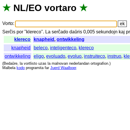
★
NL
/
EO
vortaro
★
Vorto
:
Serĉis
por
"
klereco".
La
serĉado
daŭris
0,005
sekundojn
kaj
p
klereco
knapheid
,
ontwikkeling
knapheid
beleco
,
inteligenteco
,
klereco
ontwikkeling
eligo
,
evoluado
,
evoluo
,
instruiteco
,
instruo
,
kl
(
Bedaŭre
,
la
vortlisto
uzas
la
malnovan
nederlandan
ortografion
.)
Malbela
kodo
programita
far
Juerd Waalboer
.