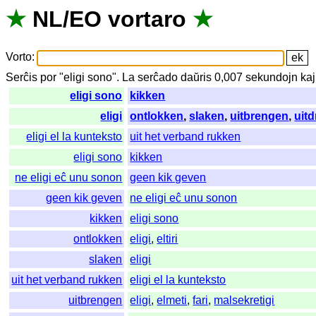
★
NL
/
EO
vortaro
★
Vorto
:
Serĉis
por
"
eligi sono".
La
serĉado
daŭris
0,007
sekundojn
kaj
eligi sono
kikken
eligi
ontlokken
,
slaken
,
uitbrengen
,
uitd
eligi el la kunteksto
uit het verband rukken
eligi sono
kikken
ne eligi eĉ unu sonon
geen kik geven
geen kik geven
ne eligi eĉ unu sonon
kikken
eligi sono
ontlokken
eligi
,
eltiri
slaken
eligi
uit het verband rukken
eligi el la kunteksto
uitbrengen
eligi
,
elmeti
,
fari
,
malsekretigi