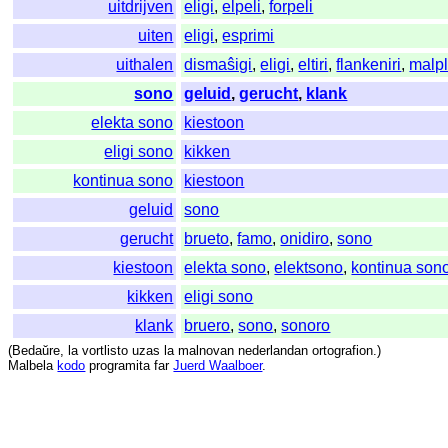
uitdrijven
eligi
,
elpeli
,
forpeli
uiten
eligi
,
esprimi
uithalen
dismaŝigi
,
eligi
,
eltiri
,
flankeniri
,
malpl
sono
geluid
,
gerucht
,
klank
elekta sono
kiestoon
eligi sono
kikken
kontinua sono
kiestoon
geluid
sono
gerucht
brueto
,
famo
,
onidiro
,
sono
kiestoon
elekta sono
,
elektsono
,
kontinua son
kikken
eligi sono
klank
bruero
,
sono
,
sonoro
(
Bedaŭre
,
la
vortlisto
uzas
la
malnovan
nederlandan
ortografion
.)
Malbela
kodo
programita
far
Juerd Waalboer
.