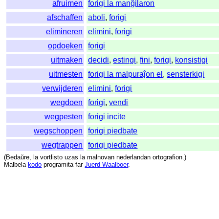
afruimen
forigi la manĝilaron
afschaffen
aboli
,
forigi
elimineren
elimini
,
forigi
opdoeken
forigi
uitmaken
decidi
,
estingi
,
fini
,
forigi
,
konsistigi
uitmesten
forigi la malpuraĵon el
,
sensterkigi
verwijderen
elimini
,
forigi
wegdoen
forigi
,
vendi
wegpesten
forigi incite
wegschoppen
forigi piedbate
wegtrappen
forigi piedbate
(
Bedaŭre
,
la
vortlisto
uzas
la
malnovan
nederlandan
ortografion
.)
Malbela
kodo
programita
far
Juerd Waalboer
.