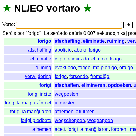
★
NL
/
EO
vortaro
★
Vorto
:
Serĉis
por
"
forigo".
La
serĉado
daŭris
0,007
sekundojn
kaj
pro
forigo
afschaffing
,
eliminatie
,
ruiming
,
ver
afschaffing
abolicio
,
abolo
,
forigo
eliminatie
eligo
,
eliminado
,
elimino
,
forigo
ruiming
evakuado
,
forigo
,
malplenigo
,
ordigo
verwijdering
forigo
,
forsendo
,
fremdiĝo
forigi
afschaffen
,
elimineren
,
opdoeken
,
forigi incite
wegpesten
forigi la malpuraĵon el
uitmesten
forigi la manĝilaron
afnemen
,
afruimen
forigi piedbate
wegschoppen
,
wegtrappen
afnemen
aĉeti
,
forigi la manĝilaron
,
forpreni
,
ma