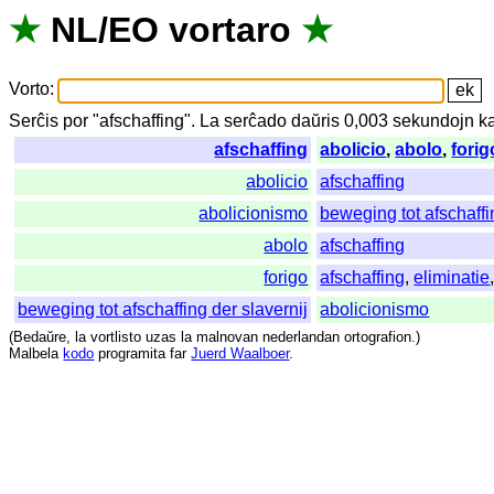
★
NL
/
EO
vortaro
★
Vorto
:
Serĉis
por
"
afschaffing".
La
serĉado
daŭris
0,003
sekundojn
k
afschaffing
abolicio
,
abolo
,
forig
abolicio
afschaffing
abolicionismo
beweging tot afschaffi
abolo
afschaffing
forigo
afschaffing
,
eliminatie
beweging tot afschaffing der slavernij
abolicionismo
(
Bedaŭre
,
la
vortlisto
uzas
la
malnovan
nederlandan
ortografion
.)
Malbela
kodo
programita
far
Juerd Waalboer
.