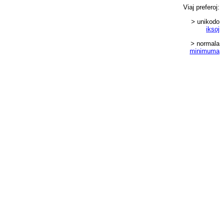
Viaj
preferoj
:
> unikodo
iksoj
> normala
minimuma