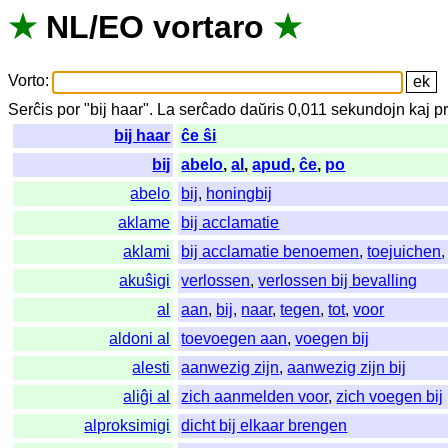
★
NL
/
EO
vortaro
★
Vorto
:
Serĉis
por
"
bij haar".
La
serĉado
daŭris
0,011
sekundojn
kaj
p
bij haar
ĉe ŝi
bij
abelo
,
al
,
apud
,
ĉe
,
po
abelo
bij
,
honingbij
aklame
bij acclamatie
aklami
bij acclamatie benoemen
,
toejuichen
akuŝigi
verlossen
,
verlossen bij bevalling
al
aan
,
bij
,
naar
,
tegen
,
tot
,
voor
aldoni al
toevoegen aan
,
voegen bij
alesti
aanwezig zijn
,
aanwezig zijn bij
aliĝi al
zich aanmelden voor
,
zich voegen bij
alproksimigi
dicht bij elkaar brengen