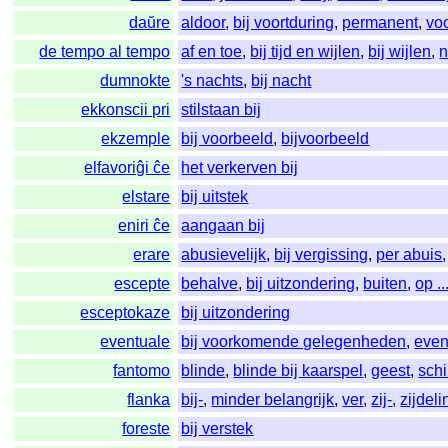
daŭre
aldoor
,
bij voortduring
,
permanent
,
vo
de tempo al tempo
af en toe
,
bij tijd en wijlen
,
bij wijlen
,
n
dumnokte
's nachts
,
bij nacht
ekkonscii pri
stilstaan bij
ekzemple
bij voorbeeld
,
bijvoorbeeld
elfavoriĝi ĉe
het verkerven bij
elstare
bij uitstek
eniri ĉe
aangaan bij
erare
abusievelijk
,
bij vergissing
,
per abuis
escepte
behalve
,
bij uitzondering
,
buiten
,
op ..
esceptokaze
bij uitzondering
eventuale
bij voorkomende gelegenheden
,
even
fantomo
blinde
,
blinde bij kaarspel
,
geest
,
sch
flanka
bij-
,
minder belangrijk
,
ver
,
zij-
,
zijdel
foreste
bij verstek