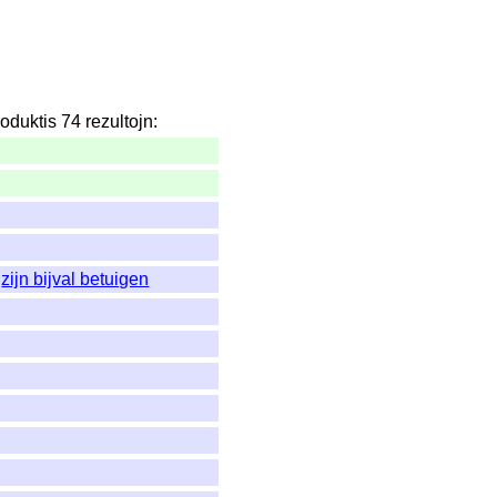
roduktis
74
rezultojn
:
,
zijn bijval betuigen