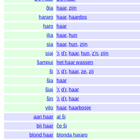
ĝia
haar
,
zijn
hararo
haar
,
haardos
haro
haar
ilia
haar
,
hun
sia
haar
,
hun
,
zijn
siaj
'r
,
d'r
,
haar
,
hun
,
z'n
,
zijn
ŝampui
het haar wassen
ŝi
'r
,
d'r
,
haar
,
ze
,
zij
ŝia
haar
ŝiaj
'r
,
d'r
,
haar
ŝin
'r
,
d'r
,
haar
vilo
haar
,
haarbosje
aan haar
al ŝi
bij haar
ĉe ŝi
blond haar
blonda hararo