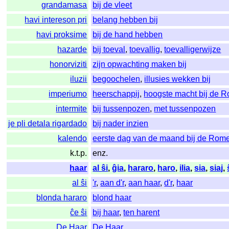
grandamasa
bij de vleet
havi intereson pri
belang hebben bij
havi proksime
bij de hand hebben
hazarde
bij toeval
,
toevallig
,
toevalligerwijze
honorviziti
zijn opwachting maken bij
iluzii
begoochelen
,
illusies wekken bij
imperiumo
heerschappij
,
hoogste macht bij de 
intermite
bij tussenpozen
,
met tussenpozen
je pli detala rigardado
bij nader inzien
kalendo
eerste dag van de maand bij de Rom
k.t.p.
enz.
haar
al ŝi
,
ĝia
,
hararo
,
haro
,
ilia
,
sia
,
siaj
,
al ŝi
'r
,
aan d'r
,
aan haar
,
d'r
,
haar
blonda hararo
blond haar
ĉe ŝi
bij haar
,
ten harent
De Haar
De Haar