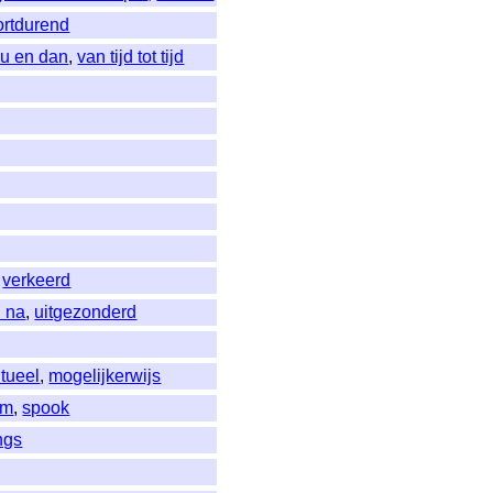
ortdurend
u en dan
,
van tijd tot tijd
,
verkeerd
. na
,
uitgezonderd
tueel
,
mogelijkerwijs
im
,
spook
ings