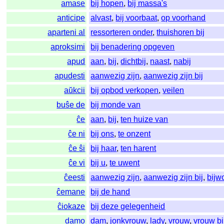
amase
bij hopen
,
bij massa's
anticipe
alvast
,
bij voorbaat
,
op voorhand
aparteni al
ressorteren onder
,
thuishoren bij
aproksimi
bij benadering opgeven
apud
aan
,
bij
,
dichtbij
,
naast
,
nabij
apudesti
aanwezig zijn
,
aanwezig zijn bij
aŭkcii
bij opbod verkopen
,
veilen
buŝe de
bij monde van
ĉe
aan
,
bij
,
ten huize van
ĉe ni
bij ons
,
te onzent
ĉe ŝi
bij haar
,
ten harent
ĉe vi
bij u
,
te uwent
ĉeesti
aanwezig zijn
,
aanwezig zijn bij
,
bijw
ĉemane
bij de hand
ĉiokaze
bij deze gelegenheid
damo
dam
,
jonkvrouw
,
lady
,
vrouw
,
vrouw bi