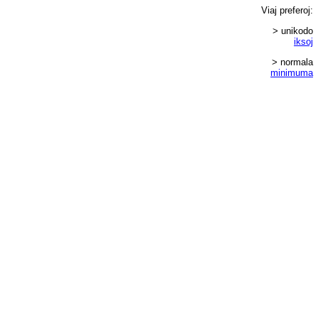
Viaj
preferoj
:
> unikodo
iksoj
> normala
minimuma