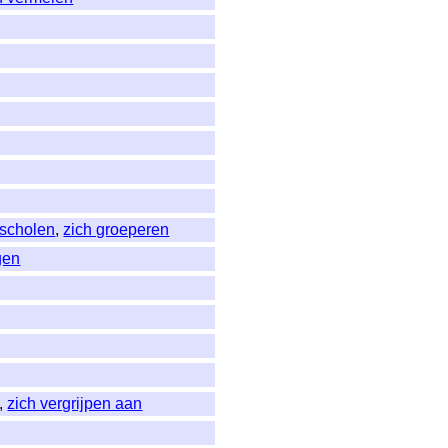
scholen
,
zich groeperen
gen
,
zich vergrijpen aan