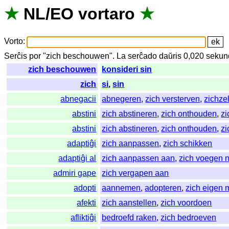
★
NL
/
EO
vortaro
★
Vorto
:
Serĉis
por
"
zich beschouwen".
La
serĉado
daŭris
0,020
sekun
zich beschouwen
konsideri sin
zich
si
,
sin
abnegacii
abnegeren
,
zich versterven
,
zichze
abstini
zich abstineren
,
zich onthouden
,
zi
abstini
zich abstineren
,
zich onthouden
,
zi
adaptiĝi
zich aanpassen
,
zich schikken
adaptiĝi al
zich aanpassen aan
,
zich voegen 
admiri gape
zich vergapen aan
adopti
aannemen
,
adopteren
,
zich eigen
afekti
zich aanstellen
,
zich voordoen
afliktiĝi
bedroefd raken
,
zich bedroeven