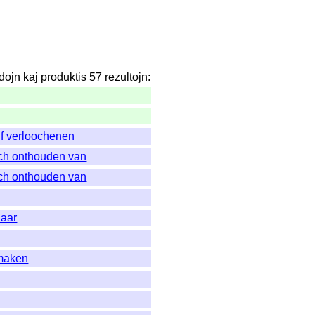
dojn
kaj
produktis
57
rezultojn
:
lf verloochenen
ch onthouden van
ch onthouden van
naar
 maken