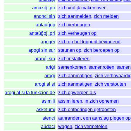
amuziĝi pri
zich vrolijk maken over
anonci sin
zich aanmelden
,
zich melden
antaŭĝoji
zich verheugen
antaŭĝoji pri
zich verheugen op
apogei
zich op het toppunt bevindend
apogi sin sur
steunen op
,
zich beroepen op
aranĝi sin
zich installeren
ariĝi
samenkomen
,
samenrotten
,
samen
arogi
zich aanmatigen
,
zich verhovaardi
arogi al si
zich aanmatigen
,
zich verstouten
arogi al si la funkcion de
zich opwerpen als
asimili
assimileren
,
in zich opnemen
asketumi
zich ontberingen getroosten
atenci
aanranden
,
een aanslag plegen op
aŭdaci
wagen
,
zich vermetelen