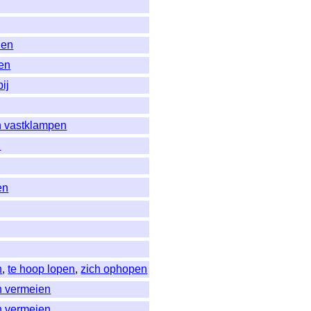
den
ten
ij
h vastklampen
n
en
n
,
te hoop lopen
,
zich ophopen
h vermeien
h vermeien