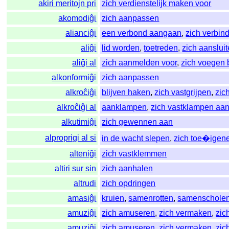
akiri meritojn pri
zich verdienstelijk maken voor
akomodiĝi
zich aanpassen
alianciĝi
een verbond aangaan
,
zich verbin
aliĝi
lid worden
,
toetreden
,
zich aanslui
aliĝi al
zich aanmelden voor
,
zich voegen b
alkonformiĝi
zich aanpassen
alkroĉiĝi
blijven haken
,
zich vastgrijpen
,
zic
alkroĉiĝi al
aanklampen
,
zich vastklampen aa
alkutimiĝi
zich gewennen aan
alproprigi al si
in de wacht slepen
,
zich toe�igen
alteniĝi
zich vastklemmen
altiri sur sin
zich aanhalen
altrudi
zich opdringen
amasiĝi
kruien
,
samenrotten
,
samenschole
amuziĝi
zich amuseren
,
zich vermaken
,
zic
amuziĝi
zich amuseren
,
zich vermaken
,
zic