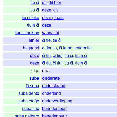
tio ĉi
dit
,
dit hier
tiu ĉi
deze
,
dit
tiu ĉi loko
deze plaats
tiujn ĉi
deze
tiun ĉi nokton
vannacht
alhier
ĉi tie
,
tie ĉi
bijgaand
aldonita
,
ĉi kune
,
enfermita
deze
ĉi tiu
,
ĉi tiuj
,
tiu ĉi
,
tiujn ĉi
deze
ĉi tiu
,
ĉi tiuj
,
tiu ĉi
,
tiujn ĉi
k.t.p.
enz.
suba
onderste
ĉi suba
onderstaand
suba dento
ondertand
suba etaĝo
onderverdieping
suba fluo
benedenloop
suba najbaro
benedenbuur