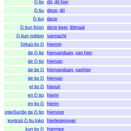
ĉi tio
dit
,
dit hier
ĉi tiu
deze
,
dit
ĉi tiuj
deze
ĉi tiun fojon
deze keer
,
ditmaal
ĉi tiun nokton
vannacht
ĉirkaŭ tio ĉi
hierom
de ĉi tie
hiervandaan
,
van hier
de ĉi tio
hiervan
de tie ĉi
hiervandaan
,
vanhier
de tio ĉi
hiervan
el tio ĉi
hieruit
en ĉi tio
hierin
en tio ĉi
hierin
interŝanĝe de ĉi tio
hiervoor
kontraŭ ĉi tiu loko
hiertegenover
kun tio ĉi
hiermee