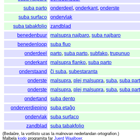
suba parto
onderdeel
,
onderkant
,
onderste
suba surfaco
ondervlak
suba tabakfolio
zandblad
benedenbuur
malsupra najbaro
,
suba najbaro
benedenloop
suba fluo
onderdeel
parto
,
suba parto
,
subfako
,
trupunuo
onderkant
malsupra flanko
,
suba parto
onderstaand
ĉi suba
,
subestaranta
onderste
malsupra
,
plej malsupra
,
suba
,
suba par
onderste
malsupra
,
plej malsupra
,
suba
,
suba par
ondertand
suba dento
onderverdieping
suba etaĝo
ondervlak
suba surfaco
zandblad
suba tabakfolio
(
Bedaŭre
,
la
vortlisto
uzas
la
malnovan
nederlandan
ortografion
.)
Malbela
kodo
programita
far
Juerd Waalboer
.