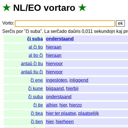
★
NL
/
EO
vortaro
★
Vorto
:
Serĉis
por
"
ĉi suba".
La
serĉado
daŭris
0,011
sekundojn
kaj
pr
ĉi suba
onderstaand
al ĉi tio
hieraan
al tio ĉi
hieraan
antaŭ ĉi tiu
hiervoor
antaŭ tiu ĉi
hiervoor
ĉi ene
ingesloten
,
inliggend
ĉi kune
bijgaand
,
hierbij
ĉi suba
onderstaand
ĉi tie
alhier
,
hier
,
hierzo
ĉi tiea
hier ter plaatse
,
plaatselijk
ĉi tien
hier
,
hierheen