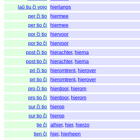
laŭ tiu ĉi vojo
hierlangs
per ĉi tio
hiermee
per tio ĉi
hiermee
por ĉi tio
hiervoor
por tio ĉi
hiervoor
post ĉi tio
hierachter
,
hierna
post tio ĉi
hierachter
,
hierna
pri ĉi tio
hieromtrent
,
hierover
pri tio ĉi
hieromtrent
,
hierover
pro ĉi tio
hierdoor
,
hierom
pro tio ĉi
hierdoor
,
hierom
sur ĉi tio
hierop
sur tio ĉi
hierop
tie ĉi
alhier
,
hier
,
hierzo
tien ĉi
hier
,
hierheen