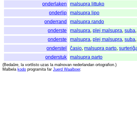
onderlaken
malsupra littuko
onderlip
malsupra lipo
onderrand
malsupra rando
onderste
malsupra
,
plej malsupra
,
suba
onderste
malsupra
,
plej malsupra
,
suba
onderstel
ĉasio
,
malsupra parto
,
surteriĝ
onderstuk
malsupra parto
(
Bedaŭre
,
la
vortlisto
uzas
la
malnovan
nederlandan
ortografion
.)
Malbela
kodo
programita
far
Juerd Waalboer
.