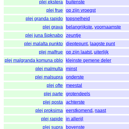
plej ekstera
buitenste
plej frue
op zijn vroegst
plej granda rapido
topsnelheid
plej grava
belangrijkste
,
voornaamste
plej juna ŝipknabo
zeuntje
plej malalta punkto
dieptepunt
,
laagste punt
plej malfrue
op zijn laatst
,
uiterlijk
plej malgranda komuna oblo
kleinste gemene deler
plej malmulta
minst
plej malsupra
onderste
plej ofte
meestal
plej parte
grotendeels
plej posta
achterste
plej proksima
eerstkomend
,
naast
plej rapide
in allerijl
plej supra
bovenste