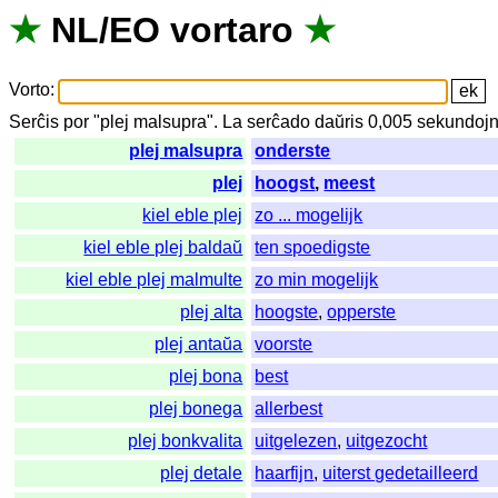
★
NL
/
EO
vortaro
★
Vorto
:
Serĉis
por
"
plej malsupra".
La
serĉado
daŭris
0,005
sekundoj
plej malsupra
onderste
plej
hoogst
,
meest
kiel eble plej
zo ... mogelijk
kiel eble plej baldaŭ
ten spoedigste
kiel eble plej malmulte
zo min mogelijk
plej alta
hoogste
,
opperste
plej antaŭa
voorste
plej bona
best
plej bonega
allerbest
plej bonkvalita
uitgelezen
,
uitgezocht
plej detale
haarfijn
,
uiterst gedetailleerd