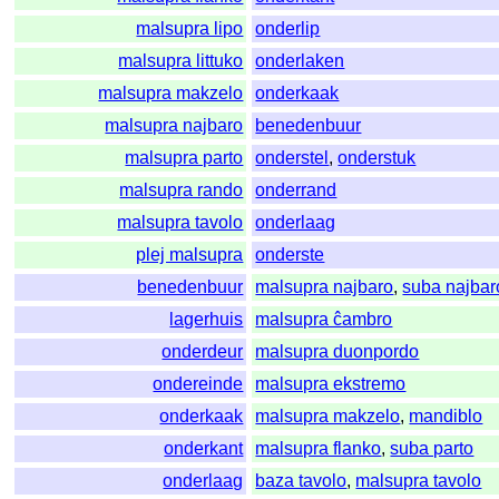
malsupra lipo
onderlip
malsupra littuko
onderlaken
malsupra makzelo
onderkaak
malsupra najbaro
benedenbuur
malsupra parto
onderstel
,
onderstuk
malsupra rando
onderrand
malsupra tavolo
onderlaag
plej malsupra
onderste
benedenbuur
malsupra najbaro
,
suba najbar
lagerhuis
malsupra ĉambro
onderdeur
malsupra duonpordo
ondereinde
malsupra ekstremo
onderkaak
malsupra makzelo
,
mandiblo
onderkant
malsupra flanko
,
suba parto
onderlaag
baza tavolo
,
malsupra tavolo