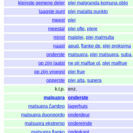
kleinste gemene deler
plej malgranda komuna oblo
laagste punt
plej malalta punkto
meest
plej
meestal
plej ofte
,
pleje
minst
malplej
,
plej malmulta
naast
apud
,
flanke de
,
plej proksima
onderste
malsupra
,
plej malsupra
,
suba
op zijn laatst
ne pli malfue ol
,
plej malfrue
op zijn vroegst
plej frue
opperste
plej alta
,
supera
k.t.p.
enz.
malsupra
onderste
malsupra ĉambro
lagerhuis
malsupra duonpordo
onderdeur
malsupra ekstremo
ondereinde
malsupra flanko
onderkant