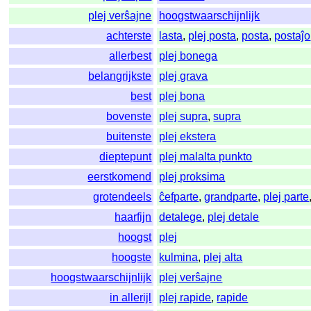
plej verŝajne
hoogstwaarschijnlijk
achterste
lasta
,
plej posta
,
posta
,
postaĵo
allerbest
plej bonega
belangrijkste
plej grava
best
plej bona
bovenste
plej supra
,
supra
buitenste
plej ekstera
dieptepunt
plej malalta punkto
eerstkomend
plej proksima
grotendeels
ĉefparte
,
grandparte
,
plej parte
haarfijn
detalege
,
plej detale
hoogst
plej
hoogste
kulmina
,
plej alta
hoogstwaarschijnlijk
plej verŝajne
in allerijl
plej rapide
,
rapide