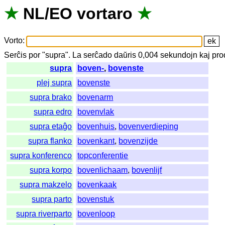
★
NL
/
EO
vortaro
★
Vorto
:
Serĉis
por
"
supra".
La
serĉado
daŭris
0,004
sekundojn
kaj
pro
supra
boven-
,
bovenste
plej supra
bovenste
supra brako
bovenarm
supra edro
bovenvlak
supra etaĝo
bovenhuis
,
bovenverdieping
supra flanko
bovenkant
,
bovenzijde
supra konferenco
topconferentie
supra korpo
bovenlichaam
,
bovenlijf
supra makzelo
bovenkaak
supra parto
bovenstuk
supra riverparto
bovenloop