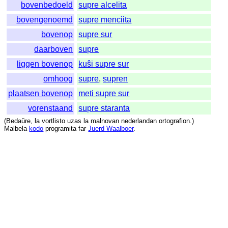
bovenbedoeld
supre alcelita
bovengenoemd
supre menciita
bovenop
supre sur
daarboven
supre
liggen bovenop
kuŝi supre sur
omhoog
supre
,
supren
plaatsen bovenop
meti supre sur
vorenstaand
supre staranta
(
Bedaŭre
,
la
vortlisto
uzas
la
malnovan
nederlandan
ortografion
.)
Malbela
kodo
programita
far
Juerd Waalboer
.