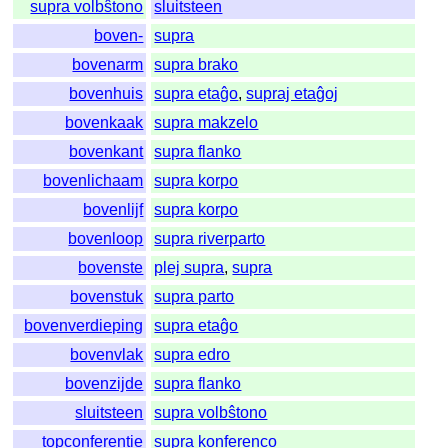
supra volbŝtono
sluitsteen
boven-
supra
bovenarm
supra brako
bovenhuis
supra etaĝo
,
supraj etaĝoj
bovenkaak
supra makzelo
bovenkant
supra flanko
bovenlichaam
supra korpo
bovenlijf
supra korpo
bovenloop
supra riverparto
bovenste
plej supra
,
supra
bovenstuk
supra parto
bovenverdieping
supra etaĝo
bovenvlak
supra edro
bovenzijde
supra flanko
sluitsteen
supra volbŝtono
topconferentie
supra konferenco