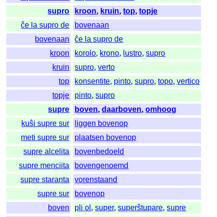
supro
kroon
,
kruin
,
top
,
topje
ĉe la supro de
bovenaan
bovenaan
ĉe la supro de
kroon
korolo
,
krono
,
lustro
,
supro
kruin
supro
,
verto
top
konsentite
,
pinto
,
supro
,
topo
,
vertico
topje
pinto
,
supro
supre
boven
,
daarboven
,
omhoog
kuŝi supre sur
liggen bovenop
meti supre sur
plaatsen bovenop
supre alcelita
bovenbedoeld
supre menciita
bovengenoemd
supre staranta
vorenstaand
supre sur
bovenop
boven
pli ol
,
super
,
superŝtupare
,
supre