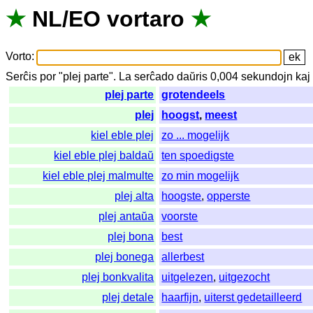
★
NL
/
EO
vortaro
★
Vorto
:
Serĉis
por
"
plej parte".
La
serĉado
daŭris
0,004
sekundojn
kaj
plej parte
grotendeels
plej
hoogst
,
meest
kiel eble plej
zo ... mogelijk
kiel eble plej baldaŭ
ten spoedigste
kiel eble plej malmulte
zo min mogelijk
plej alta
hoogste
,
opperste
plej antaŭa
voorste
plej bona
best
plej bonega
allerbest
plej bonkvalita
uitgelezen
,
uitgezocht
plej detale
haarfijn
,
uiterst gedetailleerd