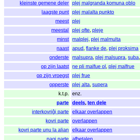
kleinste gemene deler
plej malgranda komuna oblo
laagste punt
plej malalta punkto
meest
plej
meestal
plej ofte
,
pleje
minst
malplej
,
plej malmulta
naast
apud
,
flanke de
,
plej proksima
onderste
malsupra
,
plej malsupra
,
suba
op zijn laatst
ne pli malfue ol
,
plej malfrue
op zijn vroegst
plej frue
opperste
plej alta
,
supera
k.t.p.
enz.
parte
deels
,
ten dele
interkovriĝi parte
elkaar overlappen
kovri parte
overlappen
kovri parte unu la alian
elkaar overlappen
pagi parte
afbetalen