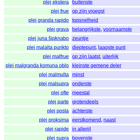
plej ekstera
buitenste
plej frue
op zijn vroegst
plej granda rapido
topsnelheid
plej grava
belangrijkste
,
voornaamste
plej juna ŝipknabo
zeuntje
plej malalta punkto
dieptepunt
,
laagste punt
plej malfrue
op zijn laatst
,
uiterlijk
plej malgranda komuna oblo
kleinste gemene deler
plej malmulta
minst
plej malsupra
onderste
plej ofte
meestal
plej parte
grotendeels
plej posta
achterste
plej proksima
eerstkomend
,
naast
plej rapide
in allerijl
plej supra
bovenste