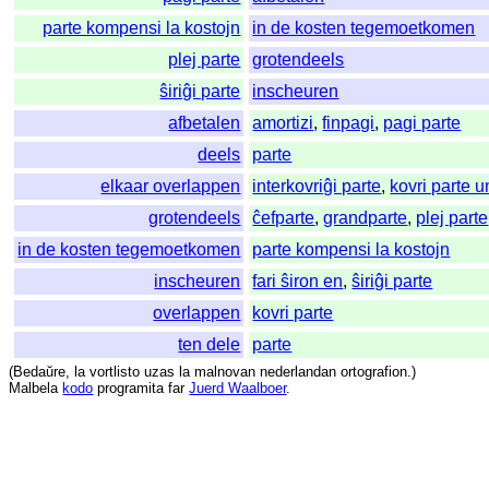
parte kompensi la kostojn
in de kosten tegemoetkomen
plej parte
grotendeels
ŝiriĝi parte
inscheuren
afbetalen
amortizi
,
finpagi
,
pagi parte
deels
parte
elkaar overlappen
interkovriĝi parte
,
kovri parte u
grotendeels
ĉefparte
,
grandparte
,
plej parte
in de kosten tegemoetkomen
parte kompensi la kostojn
inscheuren
fari ŝiron en
,
ŝiriĝi parte
overlappen
kovri parte
ten dele
parte
(
Bedaŭre
,
la
vortlisto
uzas
la
malnovan
nederlandan
ortografion
.)
Malbela
kodo
programita
far
Juerd Waalboer
.