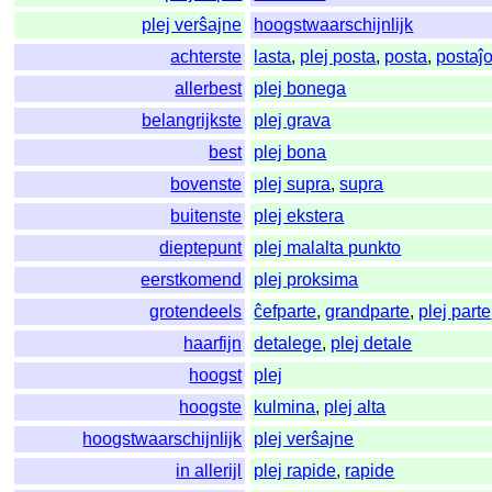
plej verŝajne
hoogstwaarschijnlijk
achterste
lasta
,
plej posta
,
posta
,
postaĵ
allerbest
plej bonega
belangrijkste
plej grava
best
plej bona
bovenste
plej supra
,
supra
buitenste
plej ekstera
dieptepunt
plej malalta punkto
eerstkomend
plej proksima
grotendeels
ĉefparte
,
grandparte
,
plej parte
haarfijn
detalege
,
plej detale
hoogst
plej
hoogste
kulmina
,
plej alta
hoogstwaarschijnlijk
plej verŝajne
in allerijl
plej rapide
,
rapide