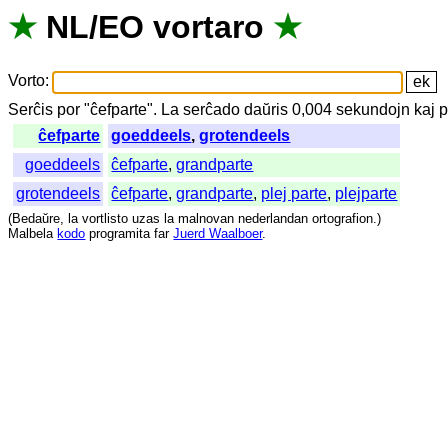
★
NL
/
EO
vortaro
★
Vorto
:
Serĉis
por
"
ĉefparte".
La
serĉado
daŭris
0,004
sekundojn
kaj
p
ĉefparte
goeddeels
,
grotendeels
goeddeels
ĉefparte
,
grandparte
grotendeels
ĉefparte
,
grandparte
,
plej parte
,
plejparte
(
Bedaŭre
,
la
vortlisto
uzas
la
malnovan
nederlandan
ortografion
.)
Malbela
kodo
programita
far
Juerd Waalboer
.