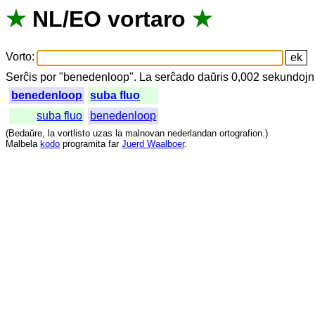
★
NL
/
EO
vortaro
★
Vorto
:
Serĉis
por
"
benedenloop".
La
serĉado
daŭris
0,002
sekundojn
benedenloop
suba fluo
suba fluo
benedenloop
(
Bedaŭre
,
la
vortlisto
uzas
la
malnovan
nederlandan
ortografion
.)
Malbela
kodo
programita
far
Juerd Waalboer
.