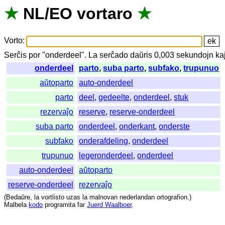
★
NL
/
EO
vortaro
★
Vorto
:
Serĉis
por
"
onderdeel".
La
serĉado
daŭris
0,003
sekundojn
ka
onderdeel
parto
,
suba parto
,
subfako
,
trupunuo
aŭtoparto
auto-onderdeel
parto
deel
,
gedeelte
,
onderdeel
,
stuk
rezervaĵo
reserve
,
reserve-onderdeel
suba parto
onderdeel
,
onderkant
,
onderste
subfako
onderafdeling
,
onderdeel
trupunuo
legeronderdeel
,
onderdeel
auto-onderdeel
aŭtoparto
reserve-onderdeel
rezervaĵo
(
Bedaŭre
,
la
vortlisto
uzas
la
malnovan
nederlandan
ortografion
.)
Malbela
kodo
programita
far
Juerd Waalboer
.