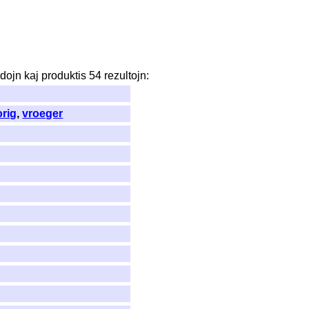
dojn
kaj
produktis
54
rezultojn
:
orig
,
vroeger