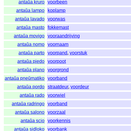
antaŭa kruro
voorbeen
antaŭa lampo
koplamp
antaŭa lavado
voorwas
antaŭa masto
fokkemast
antaŭa movigo
vooraandrijving
antaŭa nomo
voornaam
antaŭa parto
voorpand
,
voorstuk
antaŭa piedo
voorpoot
antaŭa plano
voorgrond
antaŭa pneŭmatiko
voorband
antaŭa pordo
straatdeur
,
voordeur
antaŭa rado
voorwiel
antaŭa radringo
voorband
antaŭa salono
voorzaal
antaŭa scio
voorkennis
antaŭa sidloko
voorbank