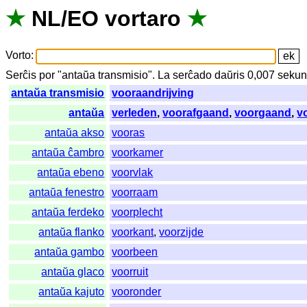
★
NL
/
EO
vortaro
★
Vorto
:
Serĉis
por
"
antaŭa transmisio".
La
serĉado
daŭris
0,007
sekun
antaŭa transmisio
vooraandrijving
antaŭa
verleden
,
voorafgaand
,
voorgaand
,
v
antaŭa akso
vooras
antaŭa ĉambro
voorkamer
antaŭa ebeno
voorvlak
antaŭa fenestro
voorraam
antaŭa ferdeko
voorplecht
antaŭa flanko
voorkant
,
voorzijde
antaŭa gambo
voorbeen
antaŭa glaco
voorruit
antaŭa kajuto
vooronder