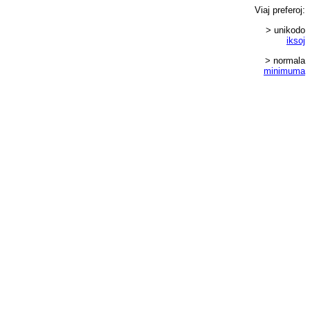
Viaj
preferoj
:
> unikodo
iksoj
> normala
minimuma