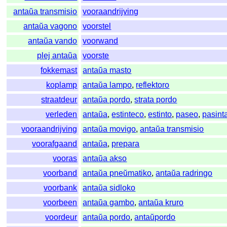
antaŭa transmisio
vooraandrijving
antaŭa vagono
voorstel
antaŭa vando
voorwand
plej antaŭa
voorste
fokkemast
antaŭa masto
koplamp
antaŭa lampo
,
reflektoro
straatdeur
antaŭa pordo
,
strata pordo
verleden
antaŭa
,
estinteco
,
estinto
,
paseo
,
pasint
vooraandrijving
antaŭa movigo
,
antaŭa transmisio
voorafgaand
antaŭa
,
prepara
vooras
antaŭa akso
voorband
antaŭa pneŭmatiko
,
antaŭa radringo
voorbank
antaŭa sidloko
voorbeen
antaŭa gambo
,
antaŭa kruro
voordeur
antaŭa pordo
,
antaŭpordo