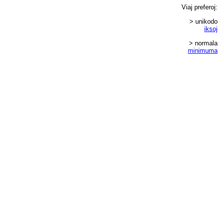
Viaj
preferoj
:
> unikodo
iksoj
> normala
minimuma