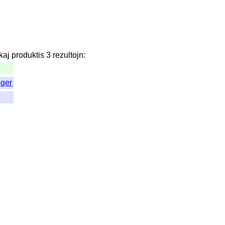
kaj
produktis
3
rezultojn
:
eger