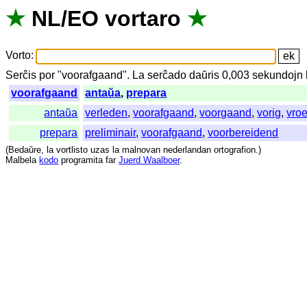
★
NL
/
EO
vortaro
★
Vorto
:
Serĉis
por
"
voorafgaand".
La
serĉado
daŭris
0,003
sekundojn
voorafgaand
antaŭa
,
prepara
antaŭa
verleden
,
voorafgaand
,
voorgaand
,
vorig
,
vro
prepara
preliminair
,
voorafgaand
,
voorbereidend
(
Bedaŭre
,
la
vortlisto
uzas
la
malnovan
nederlandan
ortografion
.)
Malbela
kodo
programita
far
Juerd Waalboer
.