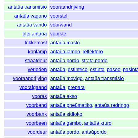
antaŭa transmisio
vooraandrijving
antaŭa vagono
voorstel
antaŭa vando
voorwand
plej antaŭa
voorste
fokkemast
antaŭa masto
koplamp
antaŭa lampo
,
reflektoro
straatdeur
antaŭa pordo
,
strata pordo
verleden
antaŭa
,
estinteco
,
estinto
,
paseo
,
pasint
vooraandrijving
antaŭa movigo
,
antaŭa transmisio
voorafgaand
antaŭa
,
prepara
vooras
antaŭa akso
voorband
antaŭa pneŭmatiko
,
antaŭa radringo
voorbank
antaŭa sidloko
voorbeen
antaŭa gambo
,
antaŭa kruro
voordeur
antaŭa pordo
,
antaŭpordo