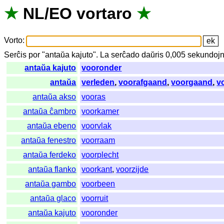
★
NL
/
EO
vortaro
★
Vorto
:
Serĉis
por
"
antaŭa kajuto".
La
serĉado
daŭris
0,005
sekundoj
antaŭa kajuto
vooronder
antaŭa
verleden
,
voorafgaand
,
voorgaand
,
v
antaŭa akso
vooras
antaŭa ĉambro
voorkamer
antaŭa ebeno
voorvlak
antaŭa fenestro
voorraam
antaŭa ferdeko
voorplecht
antaŭa flanko
voorkant
,
voorzijde
antaŭa gambo
voorbeen
antaŭa glaco
voorruit
antaŭa kajuto
vooronder