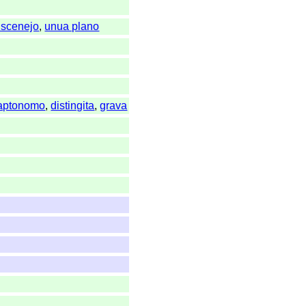
ŭscenejo
,
unua plano
aptonomo
,
distingita
,
grava