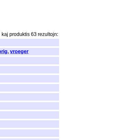
n
kaj
produktis
63
rezultojn
:
orig
,
vroeger