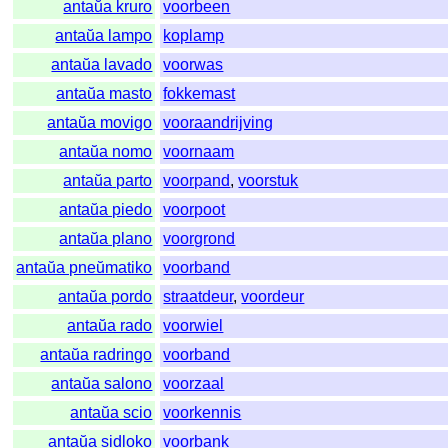
antaŭa kruro
voorbeen
antaŭa lampo
koplamp
antaŭa lavado
voorwas
antaŭa masto
fokkemast
antaŭa movigo
vooraandrijving
antaŭa nomo
voornaam
antaŭa parto
voorpand
,
voorstuk
antaŭa piedo
voorpoot
antaŭa plano
voorgrond
antaŭa pneŭmatiko
voorband
antaŭa pordo
straatdeur
,
voordeur
antaŭa rado
voorwiel
antaŭa radringo
voorband
antaŭa salono
voorzaal
antaŭa scio
voorkennis
antaŭa sidloko
voorbank