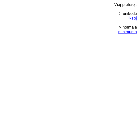
Viaj
preferoj
:
> unikodo
iksoj
> normala
minimuma