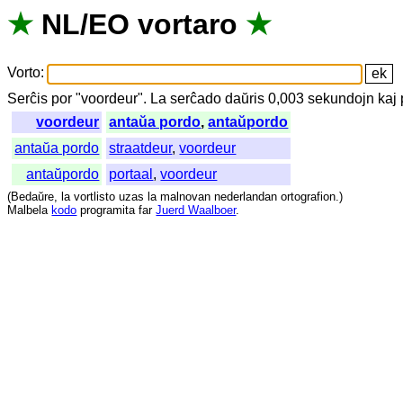
★
NL
/
EO
vortaro
★
Vorto
:
Serĉis
por
"
voordeur".
La
serĉado
daŭris
0,003
sekundojn
kaj
voordeur
antaŭa pordo
,
antaŭpordo
antaŭa pordo
straatdeur
,
voordeur
antaŭpordo
portaal
,
voordeur
(
Bedaŭre
,
la
vortlisto
uzas
la
malnovan
nederlandan
ortografion
.)
Malbela
kodo
programita
far
Juerd Waalboer
.