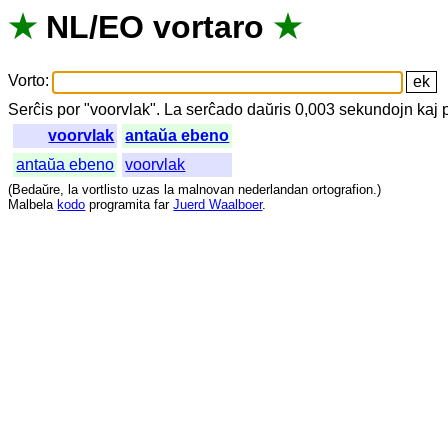
★
NL
/
EO
vortaro
★
Vorto
:
Serĉis
por
"
voorvlak".
La
serĉado
daŭris
0,003
sekundojn
kaj
voorvlak
antaŭa ebeno
antaŭa ebeno
voorvlak
(
Bedaŭre
,
la
vortlisto
uzas
la
malnovan
nederlandan
ortografion
.)
Malbela
kodo
programita
far
Juerd Waalboer
.