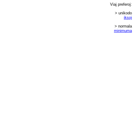
Viaj
preferoj
:
> unikodo
iksoj
> normala
minimuma