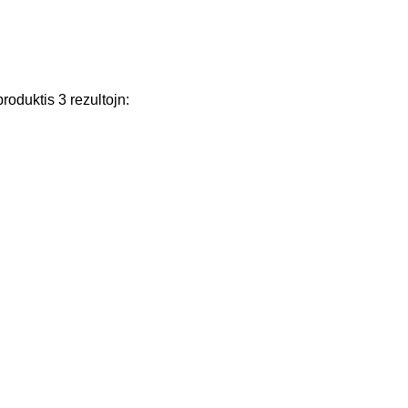
produktis
3
rezultojn
: