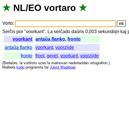
★
NL
/
EO
vortaro
★
Vorto
:
Serĉis
por
"
voorkant".
La
serĉado
daŭris
0,003
sekundojn
kaj
voorkant
antaŭa flanko
,
fronto
antaŭa flanko
voorkant
,
voorzijde
fronto
front
,
gevel
,
voorkant
,
voorzijde
(
Bedaŭre
,
la
vortlisto
uzas
la
malnovan
nederlandan
ortografion
.)
Malbela
kodo
programita
far
Juerd Waalboer
.