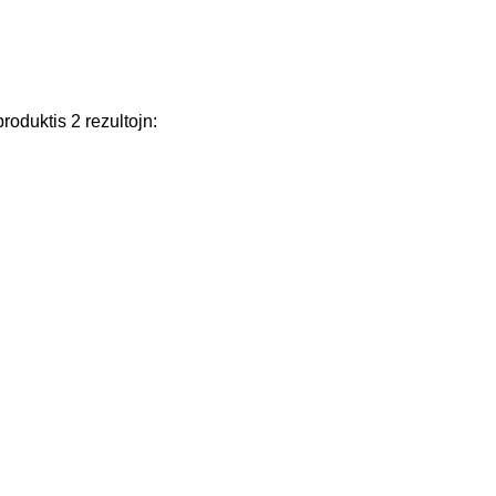
produktis
2
rezultojn
: