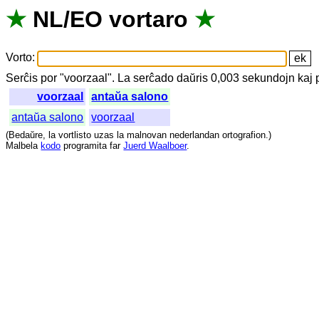
★
NL
/
EO
vortaro
★
Vorto
:
Serĉis
por
"
voorzaal".
La
serĉado
daŭris
0,003
sekundojn
kaj
voorzaal
antaŭa salono
antaŭa salono
voorzaal
(
Bedaŭre
,
la
vortlisto
uzas
la
malnovan
nederlandan
ortografion
.)
Malbela
kodo
programita
far
Juerd Waalboer
.