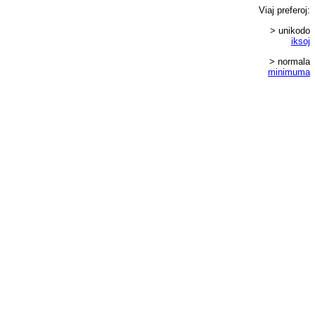
Viaj
preferoj
:
> unikodo
iksoj
> normala
minimuma