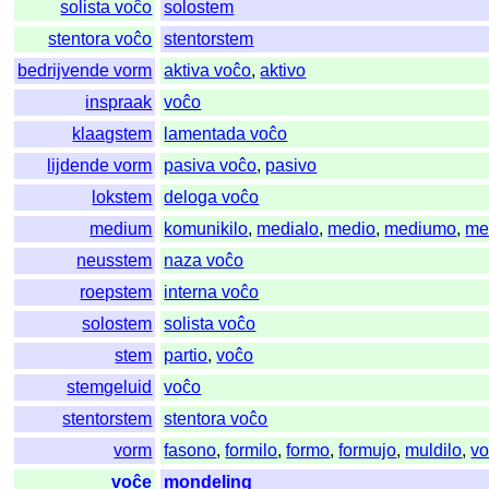
solista voĉo
solostem
stentora voĉo
stentorstem
bedrijvende vorm
aktiva voĉo
,
aktivo
inspraak
voĉo
klaagstem
lamentada voĉo
lijdende vorm
pasiva voĉo
,
pasivo
lokstem
deloga voĉo
medium
komunikilo
,
medialo
,
medio
,
mediumo
,
me
neusstem
naza voĉo
roepstem
interna voĉo
solostem
solista voĉo
stem
partio
,
voĉo
stemgeluid
voĉo
stentorstem
stentora voĉo
vorm
fasono
,
formilo
,
formo
,
formujo
,
muldilo
,
v
voĉe
mondeling