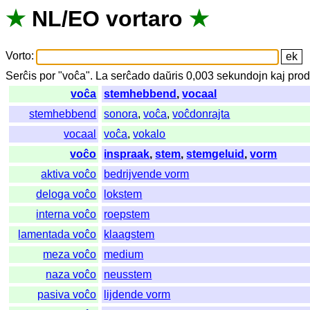
★
NL
/
EO
vortaro
★
Vorto
:
Serĉis
por
"
voĉa".
La
serĉado
daŭris
0,003
sekundojn
kaj
prod
voĉa
stemhebbend
,
vocaal
stemhebbend
sonora
,
voĉa
,
voĉdonrajta
vocaal
voĉa
,
vokalo
voĉo
inspraak
,
stem
,
stemgeluid
,
vorm
aktiva voĉo
bedrijvende vorm
deloga voĉo
lokstem
interna voĉo
roepstem
lamentada voĉo
klaagstem
meza voĉo
medium
naza voĉo
neusstem
pasiva voĉo
lijdende vorm