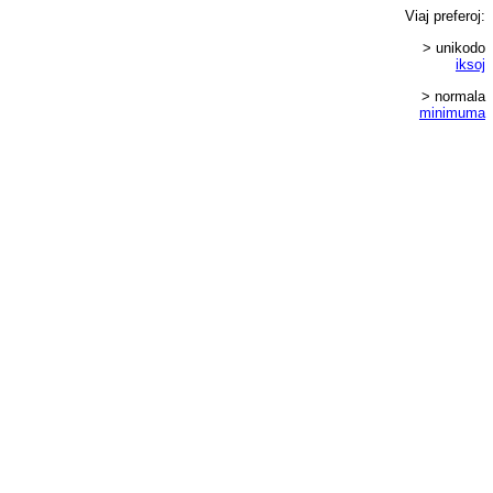
Viaj
preferoj
:
> unikodo
iksoj
> normala
minimuma