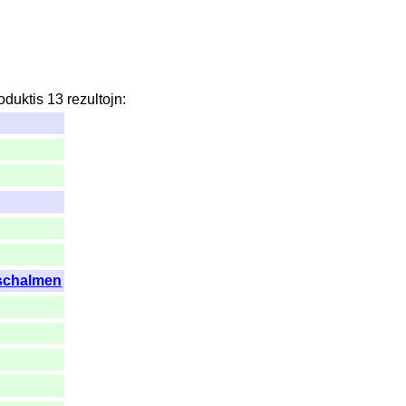
oduktis
13
rezultojn
:
schalmen