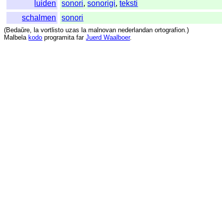
luiden
sonori
,
sonorigi
,
teksti
schalmen
sonori
(
Bedaŭre
,
la
vortlisto
uzas
la
malnovan
nederlandan
ortografion
.)
Malbela
kodo
programita
far
Juerd Waalboer
.