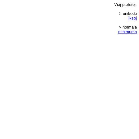
Viaj
preferoj
:
> unikodo
iksoj
> normala
minimuma