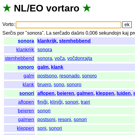
★
NL
/
EO
vortaro
★
Vorto
:
Serĉis
por
"
sonora".
La
serĉado
daŭris
0,006
sekundojn
kaj
pr
sonora
klankrijk
,
stemhebbend
klankrijk
sonora
stemhebbend
sonora
,
voĉa
,
voĉdonrajta
sonoro
galm
,
klank
galm
postsono
,
resonado
,
sonoro
klank
bruero
,
sono
,
sonoro
sonori
aflopen
,
beieren
,
galmen
,
kleppen
,
luiden
,
aflopen
finiĝi
,
kliniĝi
,
sonori
,
trairi
beieren
sonori
galmen
postsoni
,
resoni
,
sonori
kleppen
soni
,
sonori