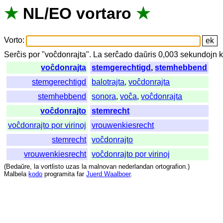
★
NL
/
EO
vortaro
★
Vorto
:
Serĉis
por
"
voĉdonrajta".
La
serĉado
daŭris
0,003
sekundojn
k
voĉdonrajta
stemgerechtigd
,
stemhebbend
stemgerechtigd
balotrajta
,
voĉdonrajta
stemhebbend
sonora
,
voĉa
,
voĉdonrajta
voĉdonrajto
stemrecht
voĉdonrajto por virinoj
vrouwenkiesrecht
stemrecht
voĉdonrajto
vrouwenkiesrecht
voĉdonrajto por virinoj
(
Bedaŭre
,
la
vortlisto
uzas
la
malnovan
nederlandan
ortografion
.)
Malbela
kodo
programita
far
Juerd Waalboer
.