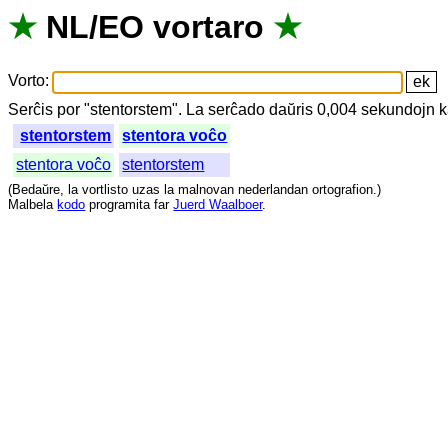
★
NL
/
EO
vortaro
★
Vorto
:
Serĉis
por
"
stentorstem".
La
serĉado
daŭris
0,004
sekundojn
k
stentorstem
stentora voĉo
stentora voĉo
stentorstem
(
Bedaŭre
,
la
vortlisto
uzas
la
malnovan
nederlandan
ortografion
.)
Malbela
kodo
programita
far
Juerd Waalboer
.