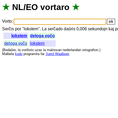
★
NL
/
EO
vortaro
★
Vorto
:
Serĉis
por
"
lokstem".
La
serĉado
daŭris
0,006
sekundojn
kaj
p
lokstem
deloga voĉo
deloga voĉo
lokstem
(
Bedaŭre
,
la
vortlisto
uzas
la
malnovan
nederlandan
ortografion
.)
Malbela
kodo
programita
far
Juerd Waalboer
.