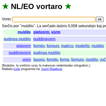
★
NL
/
EO
vortaro
★
Vorto
:
Serĉis
por
"
muldilo".
La
serĉado
daŭris
0,008
sekundojn
kaj
p
muldilo
gietvorm
,
vorm
pudinga muldilo
puddingvorm
gietvorm
formilo
,
formujo
,
matrico
,
modelilo
,
muldilo
puddingvorm
pudinga muldilo
vorm
fasono
,
formilo
,
formo
,
formujo
,
muldilo
,
voĉ
(
Bedaŭre
,
la
vortlisto
uzas
la
malnovan
nederlandan
ortografion
.)
Malbela
kodo
programita
far
Juerd Waalboer
.