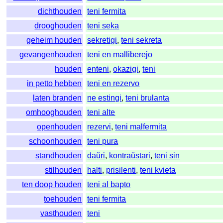
dichthouden
teni fermita
drooghouden
teni seka
geheim houden
sekretigi
,
teni sekreta
gevangenhouden
teni en malliberejo
houden
enteni
,
okazigi
,
teni
in petto hebben
teni en rezervo
laten branden
ne estingi
,
teni brulanta
omhooghouden
teni alte
openhouden
rezervi
,
teni malfermita
schoonhouden
teni pura
standhouden
daŭri
,
kontraŭstari
,
teni sin
stilhouden
halti
,
prisilenti
,
teni kvieta
ten doop houden
teni al bapto
toehouden
teni fermita
vasthouden
teni