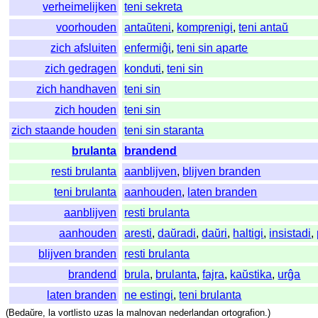
verheimelijken
teni sekreta
voorhouden
antaŭteni
,
komprenigi
,
teni antaŭ
zich afsluiten
enfermiĝi
,
teni sin aparte
zich gedragen
konduti
,
teni sin
zich handhaven
teni sin
zich houden
teni sin
zich staande houden
teni sin staranta
brulanta
brandend
resti brulanta
aanblijven
,
blijven branden
teni brulanta
aanhouden
,
laten branden
aanblijven
resti brulanta
aanhouden
aresti
,
daŭradi
,
daŭri
,
haltigi
,
insistadi
,
blijven branden
resti brulanta
brandend
brula
,
brulanta
,
fajra
,
kaŭstika
,
urĝa
laten branden
ne estingi
,
teni brulanta
(
Bedaŭre
,
la
vortlisto
uzas
la
malnovan
nederlandan
ortografion
.)