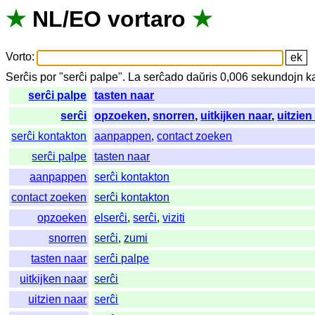
★
NL
/
EO
vortaro
★
Vorto
:
Serĉis
por
"
serĉi palpe".
La
serĉado
daŭris
0,006
sekundojn
k
serĉi palpe
tasten naar
serĉi
opzoeken
,
snorren
,
uitkijken naar
,
uitzien
serĉi kontakton
aanpappen
,
contact zoeken
serĉi palpe
tasten naar
aanpappen
serĉi kontakton
contact zoeken
serĉi kontakton
opzoeken
elserĉi
,
serĉi
,
viziti
snorren
serĉi
,
zumi
tasten naar
serĉi palpe
uitkijken naar
serĉi
uitzien naar
serĉi