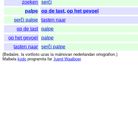
zoeken
serĉi
palpe
op de tast
,
op het gevoel
serĉi palpe
tasten naar
op de tast
palpe
op het gevoel
palpe
tasten naar
serĉi palpe
(
Bedaŭre
,
la
vortlisto
uzas
la
malnovan
nederlandan
ortografion
.)
Malbela
kodo
programita
far
Juerd Waalboer
.