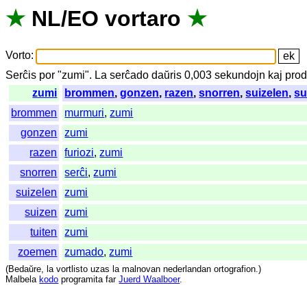
★
NL
/
EO
vortaro
★
Vorto
:
Serĉis
por
"
zumi".
La
serĉado
daŭris
0,003
sekundojn
kaj
prod
zumi
brommen
,
gonzen
,
razen
,
snorren
,
suizelen
,
su
brommen
murmuri
,
zumi
gonzen
zumi
razen
furiozi
,
zumi
snorren
serĉi
,
zumi
suizelen
zumi
suizen
zumi
tuiten
zumi
zoemen
zumado
,
zumi
(
Bedaŭre
,
la
vortlisto
uzas
la
malnovan
nederlandan
ortografion
.)
Malbela
kodo
programita
far
Juerd Waalboer
.