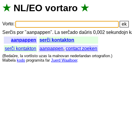
★
NL
/
EO
vortaro
★
Vorto
:
Serĉis
por
"
aanpappen".
La
serĉado
daŭris
0,002
sekundojn
k
aanpappen
serĉi kontakton
serĉi kontakton
aanpappen
,
contact zoeken
(
Bedaŭre
,
la
vortlisto
uzas
la
malnovan
nederlandan
ortografion
.)
Malbela
kodo
programita
far
Juerd Waalboer
.