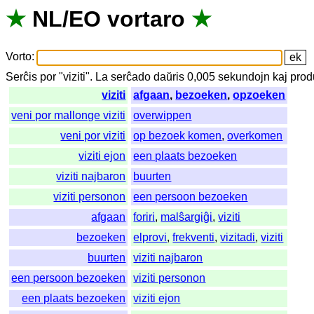
★
NL
/
EO
vortaro
★
Vorto
:
Serĉis
por
"
viziti".
La
serĉado
daŭris
0,005
sekundojn
kaj
prod
viziti
afgaan
,
bezoeken
,
opzoeken
veni por mallonge viziti
overwippen
veni por viziti
op bezoek komen
,
overkomen
viziti ejon
een plaats bezoeken
viziti najbaron
buurten
viziti personon
een persoon bezoeken
afgaan
foriri
,
malŝargiĝi
,
viziti
bezoeken
elprovi
,
frekventi
,
vizitadi
,
viziti
buurten
viziti najbaron
een persoon bezoeken
viziti personon
een plaats bezoeken
viziti ejon