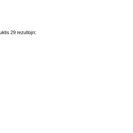
uktis
29
rezultojn
: