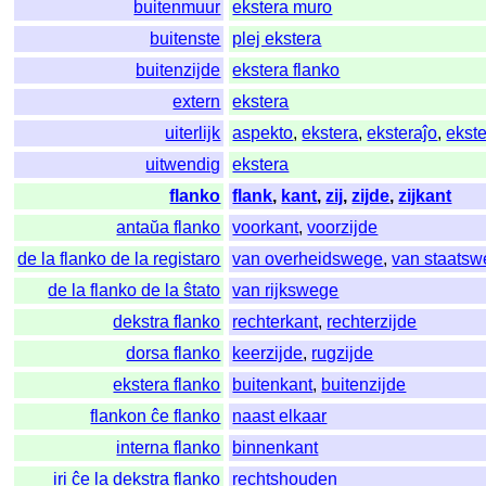
buitenmuur
ekstera muro
buitenste
plej ekstera
buitenzijde
ekstera flanko
extern
ekstera
uiterlijk
aspekto
,
ekstera
,
eksteraĵo
,
ekst
uitwendig
ekstera
flanko
flank
,
kant
,
zij
,
zijde
,
zijkant
antaŭa flanko
voorkant
,
voorzijde
de la flanko de la registaro
van overheidswege
,
van staats
de la flanko de la ŝtato
van rijkswege
dekstra flanko
rechterkant
,
rechterzijde
dorsa flanko
keerzijde
,
rugzijde
ekstera flanko
buitenkant
,
buitenzijde
flankon ĉe flanko
naast elkaar
interna flanko
binnenkant
iri ĉe la dekstra flanko
rechtshouden