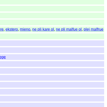
ere
,
ekstero
,
mieno
,
ne pli kare ol
,
ne pli malfue ol
,
plej malfrue
wege