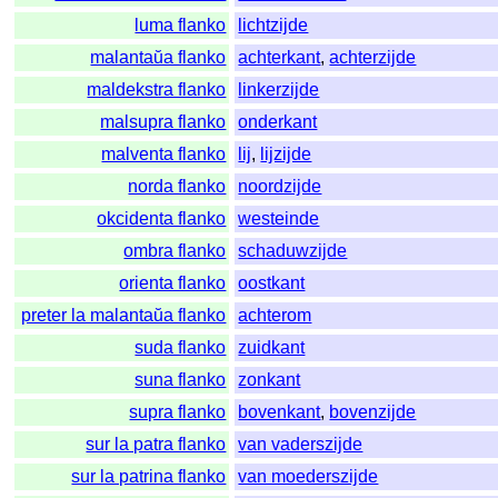
luma flanko
lichtzijde
malantaŭa flanko
achterkant
,
achterzijde
maldekstra flanko
linkerzijde
malsupra flanko
onderkant
malventa flanko
lij
,
lijzijde
norda flanko
noordzijde
okcidenta flanko
westeinde
ombra flanko
schaduwzijde
orienta flanko
oostkant
preter la malantaŭa flanko
achterom
suda flanko
zuidkant
suna flanko
zonkant
supra flanko
bovenkant
,
bovenzijde
sur la patra flanko
van vaderszijde
sur la patrina flanko
van moederszijde