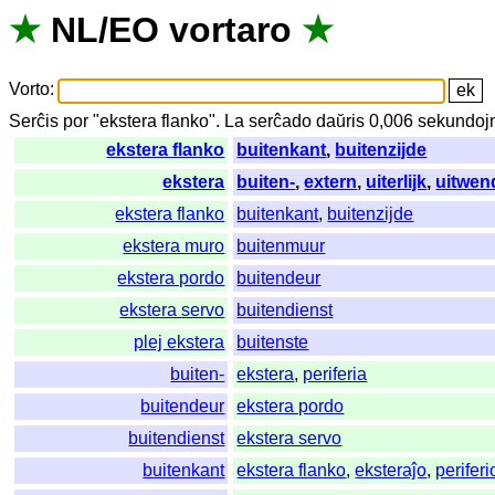
★
NL
/
EO
vortaro
★
Vorto
:
Serĉis
por
"
ekstera flanko".
La
serĉado
daŭris
0,006
sekundoj
ekstera flanko
buitenkant
,
buitenzijde
ekstera
buiten-
,
extern
,
uiterlijk
,
uitwen
ekstera flanko
buitenkant
,
buitenzijde
ekstera muro
buitenmuur
ekstera pordo
buitendeur
ekstera servo
buitendienst
plej ekstera
buitenste
buiten-
ekstera
,
periferia
buitendeur
ekstera pordo
buitendienst
ekstera servo
buitenkant
ekstera flanko
,
eksteraĵo
,
periferi