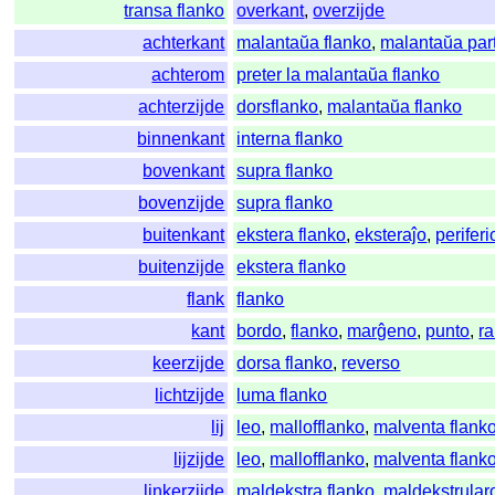
transa flanko
overkant
,
overzijde
achterkant
malantaŭa flanko
,
malantaŭa par
achterom
preter la malantaŭa flanko
achterzijde
dorsflanko
,
malantaŭa flanko
binnenkant
interna flanko
bovenkant
supra flanko
bovenzijde
supra flanko
buitenkant
ekstera flanko
,
eksteraĵo
,
periferi
buitenzijde
ekstera flanko
flank
flanko
kant
bordo
,
flanko
,
marĝeno
,
punto
,
r
keerzijde
dorsa flanko
,
reverso
lichtzijde
luma flanko
lij
leo
,
mallofflanko
,
malventa flank
lijzijde
leo
,
mallofflanko
,
malventa flank
linkerzijde
maldekstra flanko
,
maldekstrular