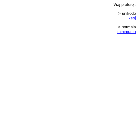
Viaj
preferoj
:
> unikodo
iksoj
> normala
minimuma