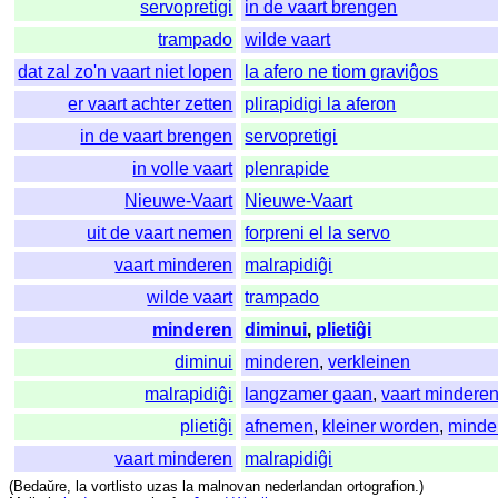
servopretigi
in de vaart brengen
trampado
wilde vaart
dat zal zo'n vaart niet lopen
la afero ne tiom graviĝos
er vaart achter zetten
plirapidigi la aferon
in de vaart brengen
servopretigi
in volle vaart
plenrapide
Nieuwe-Vaart
Nieuwe-Vaart
uit de vaart nemen
forpreni el la servo
vaart minderen
malrapidiĝi
wilde vaart
trampado
minderen
diminui
,
plietiĝi
diminui
minderen
,
verkleinen
malrapidiĝi
langzamer gaan
,
vaart mindere
plietiĝi
afnemen
,
kleiner worden
,
minde
vaart minderen
malrapidiĝi
(
Bedaŭre
,
la
vortlisto
uzas
la
malnovan
nederlandan
ortografion
.)