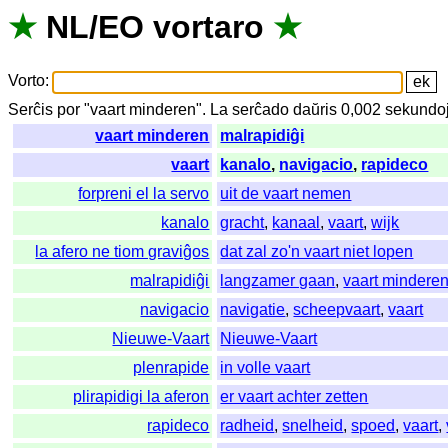
★
NL
/
EO
vortaro
★
Vorto
:
Serĉis
por
"
vaart minderen".
La
serĉado
daŭris
0,002
sekundo
vaart minderen
malrapidiĝi
vaart
kanalo
,
navigacio
,
rapideco
forpreni el la servo
uit de vaart nemen
kanalo
gracht
,
kanaal
,
vaart
,
wijk
la afero ne tiom graviĝos
dat zal zo'n vaart niet lopen
malrapidiĝi
langzamer gaan
,
vaart mindere
navigacio
navigatie
,
scheepvaart
,
vaart
Nieuwe-Vaart
Nieuwe-Vaart
plenrapide
in volle vaart
plirapidigi la aferon
er vaart achter zetten
rapideco
radheid
,
snelheid
,
spoed
,
vaart
,