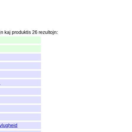
jn
kaj
produktis
26
rezultojn
:
n
vlugheid