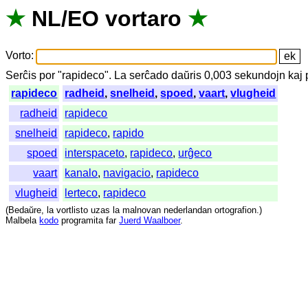
★
NL
/
EO
vortaro
★
Vorto
:
Serĉis
por
"
rapideco".
La
serĉado
daŭris
0,003
sekundojn
kaj
rapideco
radheid
,
snelheid
,
spoed
,
vaart
,
vlugheid
radheid
rapideco
snelheid
rapideco
,
rapido
spoed
interspaceto
,
rapideco
,
urĝeco
vaart
kanalo
,
navigacio
,
rapideco
vlugheid
lerteco
,
rapideco
(
Bedaŭre
,
la
vortlisto
uzas
la
malnovan
nederlandan
ortografion
.)
Malbela
kodo
programita
far
Juerd Waalboer
.