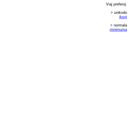
Viaj
preferoj
:
> unikodo
iksoj
> normala
minimuma