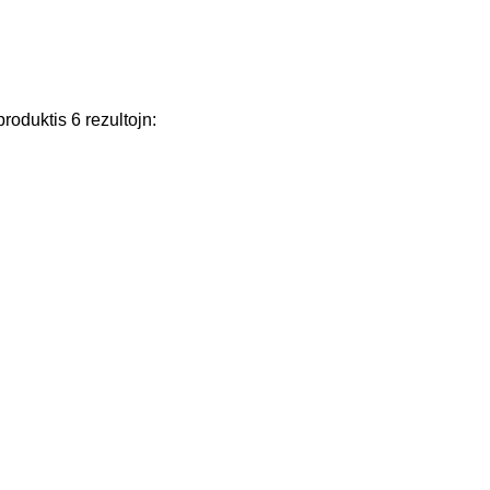
produktis
6
rezultojn
: