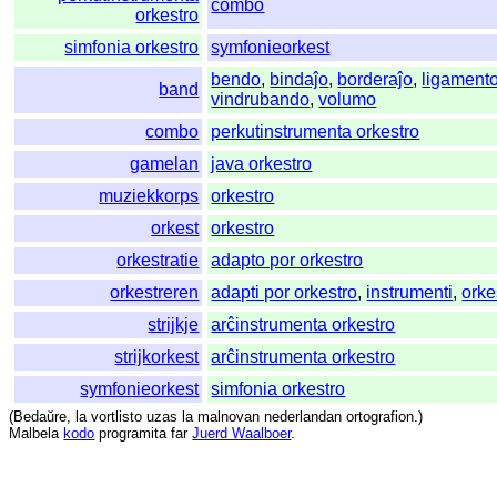
combo
orkestro
simfonia orkestro
symfonieorkest
bendo
,
bindaĵo
,
borderaĵo
,
ligament
band
vindrubando
,
volumo
combo
perkutinstrumenta orkestro
gamelan
java orkestro
muziekkorps
orkestro
orkest
orkestro
orkestratie
adapto por orkestro
orkestreren
adapti por orkestro
,
instrumenti
,
orke
strijkje
arĉinstrumenta orkestro
strijkorkest
arĉinstrumenta orkestro
symfonieorkest
simfonia orkestro
(
Bedaŭre
,
la
vortlisto
uzas
la
malnovan
nederlandan
ortografion
.)
Malbela
kodo
programita
far
Juerd Waalboer
.