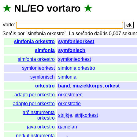
★
NL
/
EO
vortaro
★
Vorto
:
Serĉis
por
"
simfonia orkestro".
La
serĉado
daŭris
0,007
sekun
simfonia orkestro
symfonieorkest
simfonia
symfonisch
simfonia orkestro
symfonieorkest
symfonieorkest
simfonia orkestro
symfonisch
simfonia
orkestro
band
,
muziekkorps
,
orkest
adapti por orkestro
orkestreren
adapto por orkestro
orkestratie
arĉinstrumenta
strijkje
,
strijkorkest
orkestro
java orkestro
gamelan
perkutinstrumenta