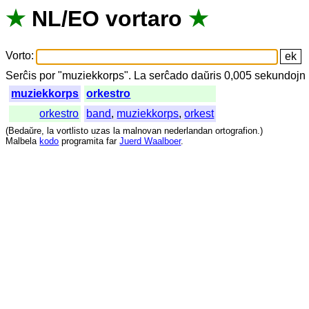
★
NL
/
EO
vortaro
★
Vorto
:
Serĉis
por
"
muziekkorps".
La
serĉado
daŭris
0,005
sekundojn
muziekkorps
orkestro
orkestro
band
,
muziekkorps
,
orkest
(
Bedaŭre
,
la
vortlisto
uzas
la
malnovan
nederlandan
ortografion
.)
Malbela
kodo
programita
far
Juerd Waalboer
.